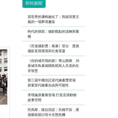
即時新聞
當世界的邏輯融化了：與超現實主
義的一場夢境邂逅
時代的側寫：攝影觀點的流轉與重
構
《百達攝影獎：風暴》登台 透過
攝影直視環境與社會震盪
《你的城市我的家》華山開展 35
座城市鳥巢揭開鳥類與人共居的生
存智慧
第三屆中國信託當代繪畫獎登場
探索當代繪畫自由與可能性
李瑾倫原畫展登場 打造流浪動物
故事空間
托馬斯．薩拉切諾：共織宇宙，透
過藝術探討現今生態危機