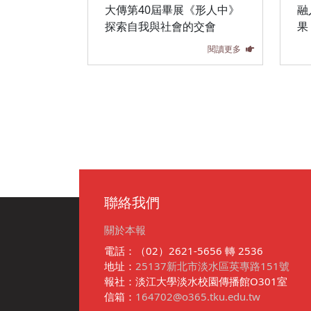
大傳第40屆畢展《形人中》
融
探索自我與社會的交會
果
閱讀更多
聯絡我們
關於本報
電話：（02）2621-5656 轉 2536
地址：
25137新北市淡水區英專路151號
報社：淡江大學淡水校園傳播館O301室
信箱：
164702@o365.tku.edu.tw