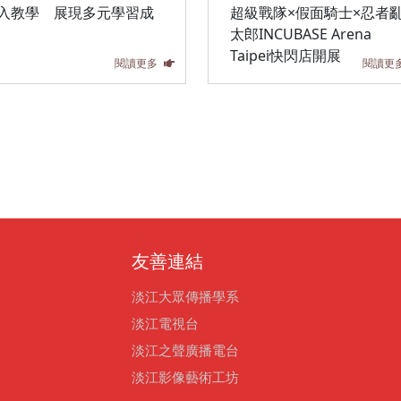
入教學 展現多元學習成
超級戰隊×假面騎士×忍者
太郎INCUBASE Arena
Taipei快閃店開展
閱讀更多
閱讀更
友善連結
淡江大眾傳播學系
淡江電視台
淡江之聲廣播電台
淡江影像藝術工坊