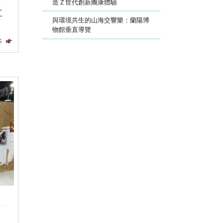
驗
造 Z 世代創新團康體驗
互
與環境共生的山海交響樂：蘭陽博
物館垂直導覽
多
足