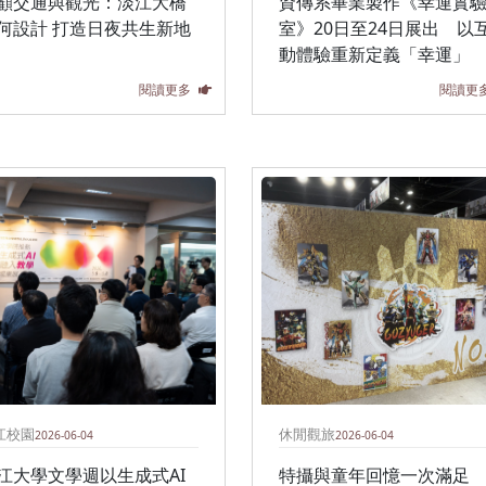
顧交通與觀光：淡江大橋
資傳系畢業製作《幸運實
何設計 打造日夜共生新地
室》20日至24日展出 以
動體驗重新定義「幸運」
閱讀更多
閱讀更
江校園
休閒觀旅
2026-06-04
2026-06-04
江大學文學週以生成式AI
特攝與童年回憶一次滿