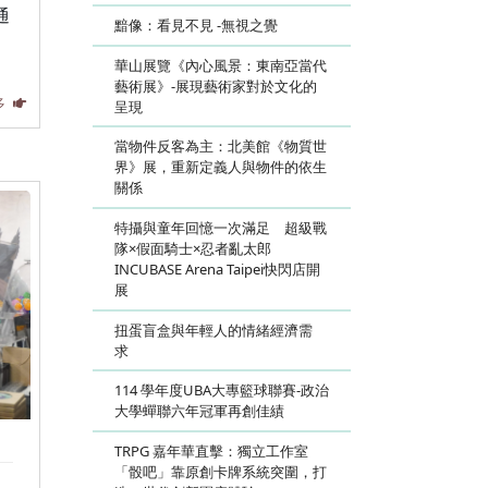
通
黯像：看見不見 -無視之覺
華山展覽《內心風景：東南亞當代
藝術展》-展現藝術家對於文化的
多
呈現
當物件反客為主：北美館《物質世
界》展，重新定義人與物件的依生
關係
特攝與童年回憶一次滿足 超級戰
隊×假面騎士×忍者亂太郎
INCUBASE Arena Taipei快閃店開
展
扭蛋盲盒與年輕人的情緒經濟需
求
114 學年度UBA大專籃球聯賽-政治
大學蟬聯六年冠軍再創佳績
TRPG 嘉年華直擊：獨立工作室
「骰吧」靠原創卡牌系統突圍，打