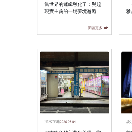
當世界的邏輯融化了：與超
「
現實主義的一場夢境邂逅
雅
閱讀更多
淡水在地
淡
2026-06-04