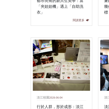
都市街角的新共生美學：當
兼
「夾娃娃機」遇上「自助洗
幾
衣」
標
閱讀更多
淡江校園
淡
2026-06-04
行於人群，形於成形：淡江
淡