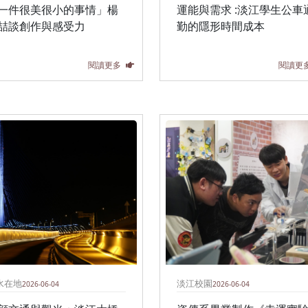
一件很美很小的事情」楊
運能與需求 :淡江學生公車
喆談創作與感受力
勤的隱形時間成本
閱讀更多
閱讀更
水在地
淡江校園
2026-06-04
2026-06-04