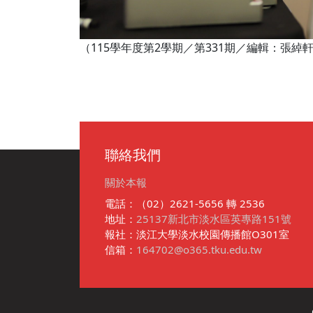
（115學年度第2學期／第331期／編輯：張
聯絡我們
關於本報
電話：（02）2621-5656 轉 2536
地址：
25137新北市淡水區英專路151號
報社：淡江大學淡水校園傳播館O301室
信箱：
164702@o365.tku.edu.tw