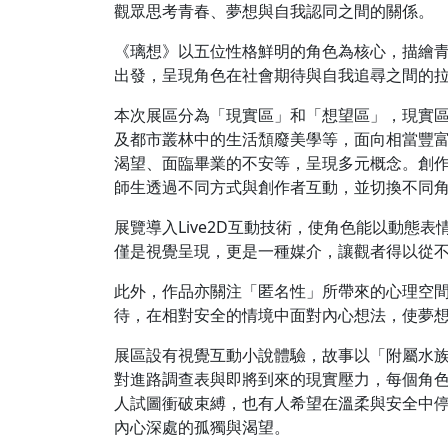
觀眾思考青春、夢想與自我認同之間的關係。
《璃想》以五位性格鮮明的角色為核心，描繪
出發，呈現角色在社會期待與自我追尋之間的
本次展區分為「現實區」和「想望區」，現實
及都市叢林中的生活頹廢美學等，面向相當豐
渴望、面臨畢業的不安等，呈現多元概念。創
師生透過不同方式與創作者互動，並切換不同
展覽導入Live2D互動技術，使角色能以動態
僅是視覺呈現，更是一種媒介，讓觀者得以從不
此外，作品亦關注「匿名性」所帶來的心理空
待，在相對安全的情境中面對內心想法，使夢
展區設有視覺互動小說體驗，故事以「附屬水
對進路調查表與即將到來的現實壓力，每個角
人試圖衝破束縛，也有人希望在溫柔與安全中
內心深處的孤獨與渴望。