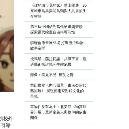
《你的城市我的家》華山開展 35
座城市鳥巢揭開鳥類與人共居的生
存智慧
第三屆中國信託當代繪畫獎登場
探索當代繪畫自由與可能性
李瑾倫原畫展登場 打造流浪動物
故事空間
托馬斯．薩拉切諾：共織宇宙，透
過藝術探討現今生態危機
黯像：看見不見 -無視之覺
華山展覽《內心風景：東南亞當代
藝術展》-展現藝術家對於文化的
呈現
當物件反客為主：北美館《物質世
界》展，重新定義人與物件的依生
關係
辨校外
，引導