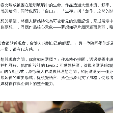
青春比喻成被困在透明玻璃中的生命。作品透過大量水流、頻率
迫感與迷惘，同時也探討「自由」、「生存」與「創作」之間的
夢想與期望，將個人情感轉化為可被看見的集體記憶，形成展場
抓住夢想」，呼應作品核心意象——夢想如碎片般閃耀而脆弱，
其實很貼近現實，會讓人想到自己的經歷。」另一位陳同學則認
流一樣，很有代入感。」
理想與現實之間，你會如何選擇？」作為核心提問，透過視覺小
扎歷程。他們所設計的 Live2D 互動體驗區，讓觀者透過臉部
ber 的互動形式，象徵著人在現實與理想之間，如何透過另一種
界觀延伸的重要場域，從視覺語言、角色形象到文字風格，使觀
多媒材創作與企劃上的整合能力。