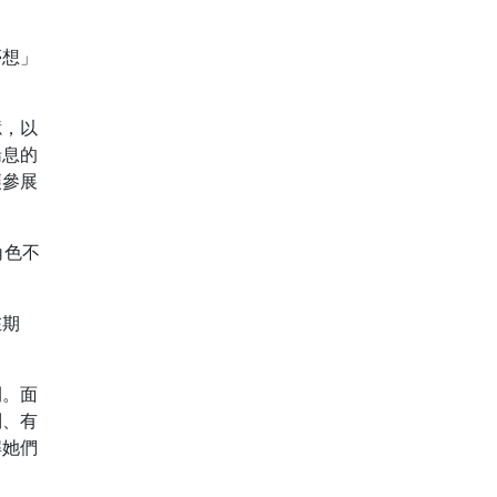
夢想」
憶，以
喘息的
讓參展
角色不
在期
開。面
制、有
解她們