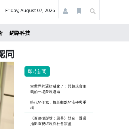
Friday, August 07, 2026
術
網路科技
認同
即時新聞
當世界的邏輯融化了：與超現實主
義的一場夢境邂逅
時代的側寫：攝影觀點的流轉與重
構
《百達攝影獎：風暴》登台 透過
攝影直視環境與社會震盪