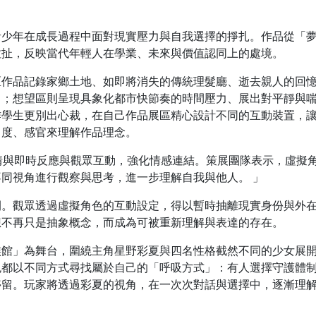
青少年在成長過程中面對現實壓力與自我選擇的掙扎。作品從「
拉扯，反映當代年輕人在學業、未來與價值認同上的處境。
區作品記錄家鄉土地、如即將消失的傳統理髮廳、逝去親人的回
富；想望區則呈現具象化都市快節奏的時間壓力、展出對平靜與
作學生更別出心裁，在自己作品展區精心設計不同的互動裝置，
角度、感官來理解作品理念。
表情與即時反應與觀眾互動，強化情感連結。策展團隊表示，虛擬
同視角進行觀察與思考，進一步理解自我與他人。 」
間。觀眾透過虛擬角色的互動設定，得以暫時抽離現實身份與外
想不再只是抽象概念，而成為可被重新理解與表達的存在。
族館」為舞台，圍繞主角星野彩夏與四名性格截然不同的少女展
色都以不同方式尋找屬於自己的「呼吸方式」：有人選擇守護體
停留。玩家將透過彩夏的視角，在一次次對話與選擇中，逐漸理