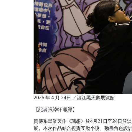
2026 年 4 月 24日 ／淡江黑天鵝展覽館
【記者張綽軒 報導】
資傳系畢業製作《璃想》於4月21日至24日於
展。本次作品結合視覺互動小說、動畫角色設計與