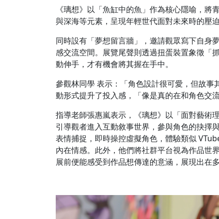
《璃想》以「魚缸中的魚」作為核心隱喻，將
與深海等元素，呈現年輕世代面對未來時的壓
同時設有「夢想留言牆」，邀請觀眾寫下自身
感交流空間。展覽尾聲則透過扭蛋裝置象徵「
動伸手，才有機會將其握在手中。
參觀林同學 表示：「角色設計很可愛，但故事
動形式提升了投入感，「像是真的在和角色交
指導老師張惠嵐表示，《璃想》以「面對藝術
引導觀者進入互動敘事世界，參與角色的抉擇與掙
表情捕捉，即時操控虛擬角色，體驗類似 VTu
內在情感。此外，他們將社群平台視為作品世
展前便能感受到作品想傳達的意涵，展現出在