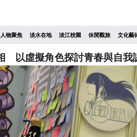
人物聚焦
淡水在地
淡江校園
休閒觀旅
文化藝
相 以虛擬角色探討青春與自我