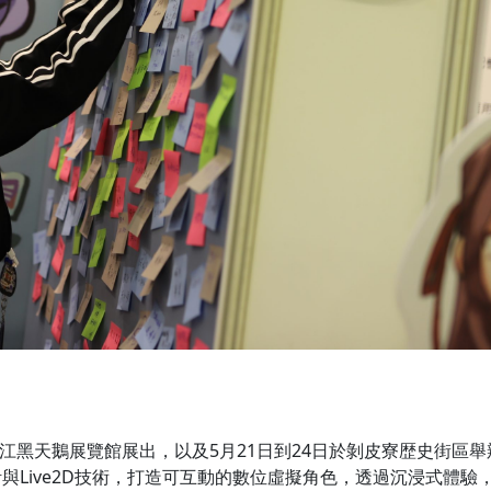
淡江黑天鵝展覽館展出，以及5月21日到24日於剝皮寮歴史街區舉
Live2D技術，打造可互動的數位虛擬角色，透過沉浸式體驗