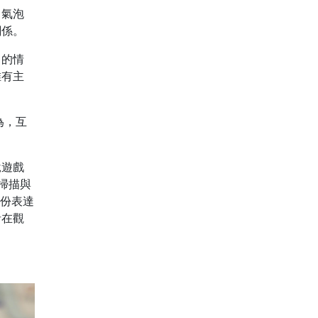
、氣泡
關係。
中的情
唯有主
為，互
說遊戲
掃描與
身份表達
者在觀