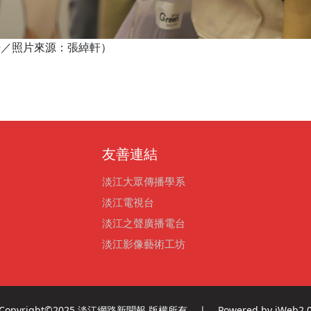
綽軒／照片來源：張綽軒）
友善連結
淡江大眾傳播學系
淡江電視台
淡江之聲廣播電台
淡江影像藝術工坊
Copyright©2025 淡江網路新聞報 版權所有 | Powered by iWeb2.