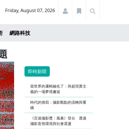
Friday, August 07, 2026
術
網路科技
題
即時新聞
當世界的邏輯融化了：與超現實主
義的一場夢境邂逅
時代的側寫：攝影觀點的流轉與重
構
《百達攝影獎：風暴》登台 透過
攝影直視環境與社會震盪