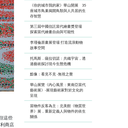
《你的城市我的家》華山開展 35
座城市鳥巢揭開鳥類與人共居的生
存智慧
第三屆中國信託當代繪畫獎登場
探索當代繪畫自由與可能性
李瑾倫原畫展登場 打造流浪動物
故事空間
托馬斯．薩拉切諾：共織宇宙，透
過藝術探討現今生態危機
黯像：看見不見 -無視之覺
華山展覽《內心風景：東南亞當代
藝術展》-展現藝術家對於文化的
呈現
當物件反客為主：北美館《物質世
界》展，重新定義人與物件的依生
關係
但這些
便利商店