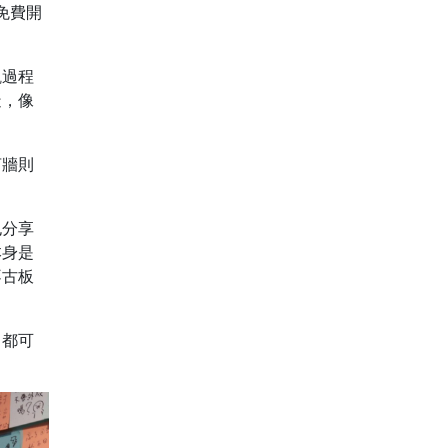
，免費開
觀過程
造，像
言牆則
也分享
本身是
不古板
，都可