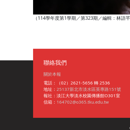
（114學年度第1學期／第323期／編輯：林
聯絡我們
關於本報
電話：（02）2621-5656 轉 2536
地址：
25137新北市淡水區英專路151號
報社：淡江大學淡水校園傳播館O301室
信箱：
164702@o365.tku.edu.tw