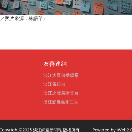
語芊／照片來源：林語芊）
友善連結
淡江大眾傳播學系
淡江電視台
淡江之聲廣播電台
淡江影像藝術工坊
Copyright©2025 淡江網路新聞報 版權所有 | Powered by iWeb2.