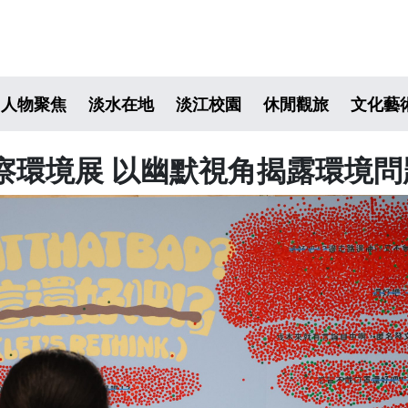
人物聚焦
淡水在地
淡江校園
休閒觀旅
文化藝
察環境展 以幽默視角揭露環境問