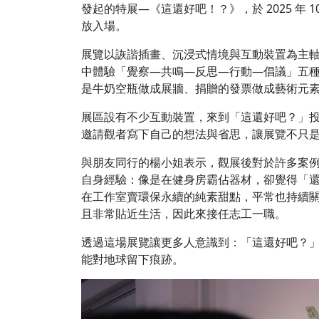
發起的特展—《這還好吧！？》，於 2025 年 10 
放入場。
展覽以詼諧插畫、沉浸式情境與互動裝置為主
中體驗「覺察—共鳴—反思—行動—倡議」五
是牛奶空瓶做成展牆、捐贈的發票做成藝術元
展區設有不少互動裝置，來到「這還好吧？」
邀請觀者寫下自己的想法與省思，讓展覽不只
與朋友同行的楊小姐表示，觀展後對於許多案例都
自身經驗：像是在健身房霸佔器材，卻覺得「
在工作室賣環保永續的純素甜點，平常也持續
且非常貼近生活，因此來接任志工一職。
透過這場展覽讓更多人意識到：「這還好吧？
能對地球留下痕跡。