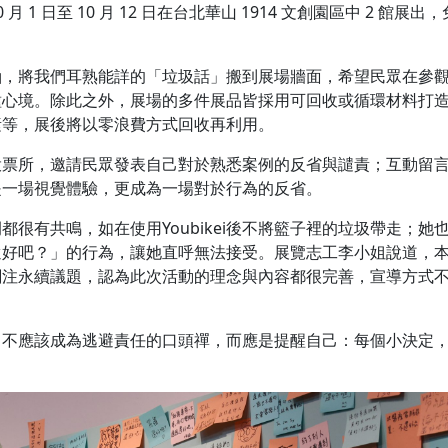
月 1 日至 10 月 12 日在台北華山 1914 文創園區中 2 館展出
軸，將我們耳熟能詳的「垃圾話」搬到展場牆面，希望民眾在參
種心境。除此之外，展場的多件展品皆採用可回收或循環材料打
素等，展後將以零浪費方式回收再利用。
投票所，邀請民眾發表自己對於熟悉案例的反省與譴責；互動留
是一場視覺體驗，更成為一場對於行為的反省。
很有共鳴，如在使用Youbikei後不將籃子裡的垃圾帶走；她
還好吧？」的行為，讓她直呼無法接受。展覽志工李小姐說道，
關注永續議題，認為此次活動的理念與內容都很完善，宣導方式
」不應該成為逃避責任的口頭禪，而應是提醒自己：每個小決定