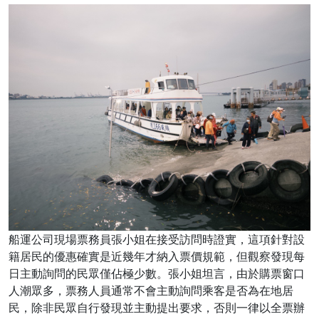
船運公司現場票務員張小姐在接受訪問時證實，這項針對設
籍居民的優惠確實是近幾年才納入票價規範，但觀察發現每
日主動詢問的民眾僅佔極少數。張小姐坦言，由於購票窗口
人潮眾多，票務人員通常不會主動詢問乘客是否為在地居
民，除非民眾自行發現並主動提出要求，否則一律以全票辦