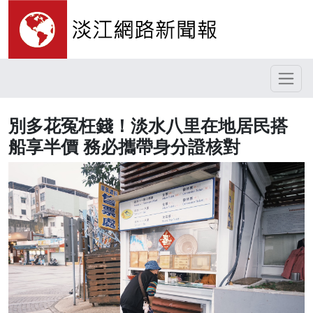
別多花冤枉錢！淡水八里在地居民搭
船享半價 務必攜帶身分證核對