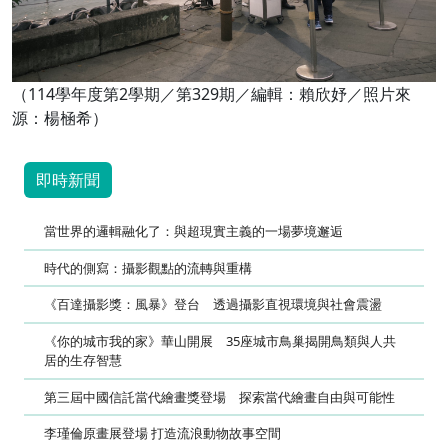
（114學年度第2學期／第329期／編輯：賴欣妤／照片來
源：楊㮀希）
即時新聞
當世界的邏輯融化了：與超現實主義的一場夢境邂逅
時代的側寫：攝影觀點的流轉與重構
《百達攝影獎：風暴》登台 透過攝影直視環境與社會震盪
《你的城市我的家》華山開展 35座城市鳥巢揭開鳥類與人共
居的生存智慧
第三屆中國信託當代繪畫獎登場 探索當代繪畫自由與可能性
李瑾倫原畫展登場 打造流浪動物故事空間