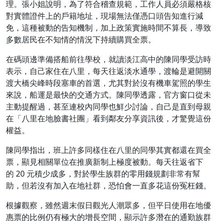
理。張小姐說明，為了符合稽查規範，工作人員必須嚴格核
對實體證件上的戶籍地址，現場無法僅憑口頭告知進行減
免，這種被動的告知機制，加上政策實施時間不算長，導致
多數居民在不知情的情況下持續購買全票。
在碼頭邊準備搭船前往學校，就讀淡江高中的陳同學受訪時
表示，自己家住在八里，每天往返淡水通學，渡輪是避開關
渡大橋尖峰時段塞車的首選，尤其對於沒有機車駕照的學生
來說，船運是最快的交通方式。陳同學透露，官方窗口從未
主動提醒過，甚至連校內同學也鮮少討論，自己是直到母親
在「八里在地臉書社團」看到鄰友分享資訊後，才驚覺這份
權益。
陳同學指出，班上許多同樣住在八里的同學其實都還在買全
票，顯見相關單位在推廣新制上極度被動。每天往返省下
的 20 元積少成多，對於學生族群的零用錢規劃非常有幫
助，但若沒有加入在地社群，恐怕會一直多花這份冤枉錢。
根據觀察，雖然週末假日觀光人潮眾多，但平日使用在地優
惠票的比例仍有極大的增長空間，顯示許多潛在的通勤族群