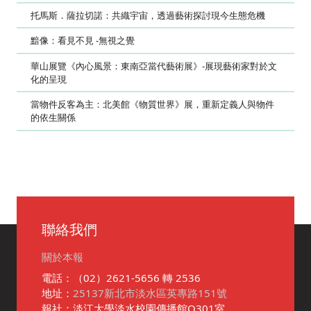
托馬斯．薩拉切諾：共織宇宙，透過藝術探討現今生態危機
黯像：看見不見 -無視之覺
華山展覽《內心風景：東南亞當代藝術展》-展現藝術家對於文
化的呈現
當物件反客為主：北美館《物質世界》展，重新定義人與物件
的依生關係
聯絡我們
關於本報
電話：（02）2621-5656 轉 2536
地址：
25137新北市淡水區英專路151號
報社：淡江大學淡水校園傳播館O301室