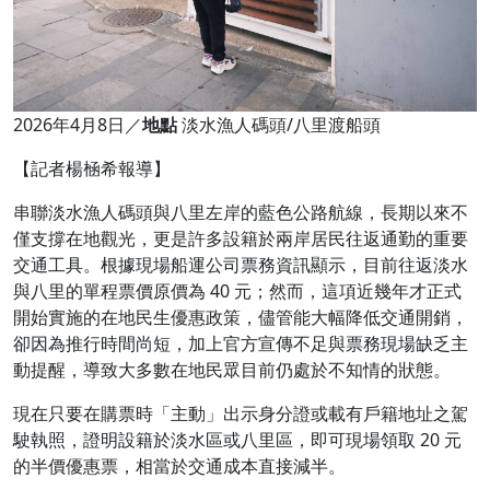
2026年4月8日／
地點
淡水漁人碼頭/八里渡船頭
【記者楊㮀希報導】
串聯淡水漁人碼頭與八里左岸的藍色公路航線，長期以來不
僅支撐在地觀光，更是許多設籍於兩岸居民往返通勤的重要
交通工具。根據現場船運公司票務資訊顯示，目前往返淡水
與八里的單程票價原價為 40 元；然而，這項近幾年才正式
開始實施的在地民生優惠政策，儘管能大幅降低交通開銷，
卻因為推行時間尚短，加上官方宣傳不足與票務現場缺乏主
動提醒，導致大多數在地民眾目前仍處於不知情的狀態。
現在只要在購票時「主動」出示身分證或載有戶籍地址之駕
駛執照，證明設籍於淡水區或八里區，即可現場領取 20 元
的半價優惠票，相當於交通成本直接減半。