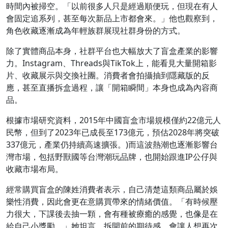
時間內被掃空。「以前很多人只是經過順便玩，但現在有人
會固定追系列，甚至每次新品上市都會來。」他也觀察到，
角色收藏逐漸成為年輕族群展現社群身份的方式。
除了實體商品本身，社群平台也大幅放大了盲盒產業的影響
力。Instagram、Threads與TikTok上，能看見大量開箱影
片、收藏展示與交換社團。消費者會拍攝抽到隱藏版的反
應，甚至直播拆盒過程，讓「開箱瞬間」本身也成為內容商
品。
根據市場研究資料，2015年中國盲盒市場規模僅約22億元人
民幣，但到了2023年已成長至173億元，預估2028年將突破
337億元，產業仍持續高速擴張。)而這波熱潮也逐漸影響台
灣市場，包括野獸國等台灣潮玩品牌，也開始跟進IP公仔與
收藏市場布局。
經常購買盲盒的陳姓消費者表示，自己清楚這類商品屬於娛
樂性消費，因此會更在意購買帶來的情緒價值。「有時候壓
力很大，下課後去抽一顆，會有種被療癒的感覺，也像是在
給自己小獎勵。」她坦言，拆開前的期待感，會讓人想再次