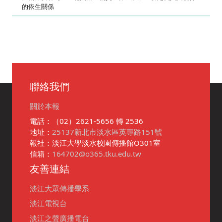
的依生關係
聯絡我們
關於本報
電話：（02）2621-5656 轉 2536
地址：
25137新北市淡水區英專路151號
報社：淡江大學淡水校園傳播館O301室
信箱：
164702@o365.tku.edu.tw
友善連結
淡江大眾傳播學系
淡江電視台
淡江之聲廣播電台