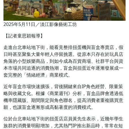
2025年5月11日／淡江影像藝術工坊
【記者童思穎報導】
走進台北車站地下街，能看見整排扭蛋機與盲盒專賣店，假
日時甚至聚集大量年輕人停留挑選。從原本只存在於玩具店
角落的小型娛樂商品，到如今成為百貨商場、社群平台與資
本市場共同追逐的消費熱潮，盲盒與扭蛋近年逐漸發展成一
套完整的「情緒經濟」商業模式。
近年盲盒市場快速擴張，背後關鍵來自IP角色經營、限量策
略與收藏文化。根據《商業週刊》分析，盲盒品牌會透過低
機率隱藏版、期間限定與角色聯名，提高消費者重複購買意
願，也讓盲盒逐漸形成高黏著度的消費模式。
位於台北車站地下街的扭蛋店店員黃先生表示，近幾年學生
族群的消費量明顯增加，尤其熱門IP推出新品時，常常在短