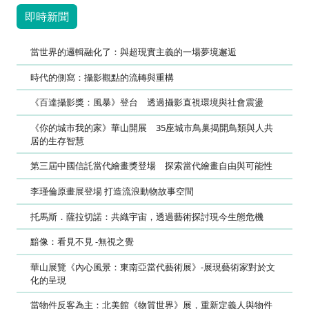
即時新聞
當世界的邏輯融化了：與超現實主義的一場夢境邂逅
時代的側寫：攝影觀點的流轉與重構
《百達攝影獎：風暴》登台 透過攝影直視環境與社會震盪
《你的城市我的家》華山開展 35座城市鳥巢揭開鳥類與人共
居的生存智慧
第三屆中國信託當代繪畫獎登場 探索當代繪畫自由與可能性
李瑾倫原畫展登場 打造流浪動物故事空間
托馬斯．薩拉切諾：共織宇宙，透過藝術探討現今生態危機
黯像：看見不見 -無視之覺
華山展覽《內心風景：東南亞當代藝術展》-展現藝術家對於文
化的呈現
當物件反客為主：北美館《物質世界》展，重新定義人與物件