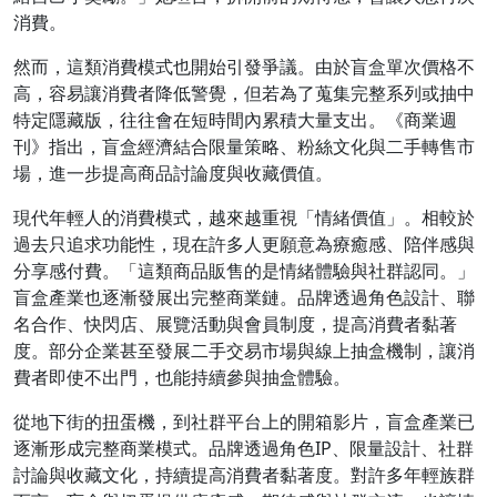
消費。
然而，這類消費模式也開始引發爭議。由於盲盒單次價格不
高，容易讓消費者降低警覺，但若為了蒐集完整系列或抽中
特定隱藏版，往往會在短時間內累積大量支出。《商業週
刊》指出，盲盒經濟結合限量策略、粉絲文化與二手轉售市
場，進一步提高商品討論度與收藏價值。
現代年輕人的消費模式，越來越重視「情緒價值」。相較於
過去只追求功能性，現在許多人更願意為療癒感、陪伴感與
分享感付費。「這類商品販售的是情緒體驗與社群認同。」
盲盒產業也逐漸發展出完整商業鏈。品牌透過角色設計、聯
名合作、快閃店、展覽活動與會員制度，提高消費者黏著
度。部分企業甚至發展二手交易市場與線上抽盒機制，讓消
費者即使不出門，也能持續參與抽盒體驗。
從地下街的扭蛋機，到社群平台上的開箱影片，盲盒產業已
逐漸形成完整商業模式。品牌透過角色IP、限量設計、社群
討論與收藏文化，持續提高消費者黏著度。對許多年輕族群