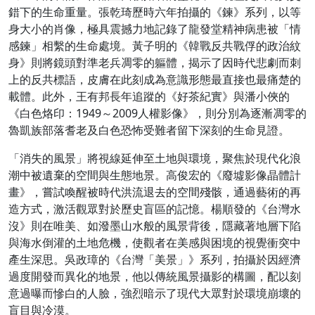
錯下的生命重量。張乾琦歷時六年拍攝的《鍊》系列，以等
身大小的肖像，極具震撼力地記錄了龍發堂精神病患被「情
感鍊」相繫的生命處境。黃子明的《韓戰反共戰俘的政治紋
身》則將鏡頭對準老兵凋零的軀體，揭示了因時代悲劇而刺
上的反共標語，皮膚在此刻成為意識形態最直接也最痛楚的
載體。此外，王有邦長年追蹤的《好茶紀實》與潘小俠的
《白色烙印：1949～2009人權影像》，則分別為逐漸凋零的
魯凱族部落耆老及白色恐怖受難者留下深刻的生命見證。
​「消失的風景」將視線延伸至土地與環境，聚焦於現代化浪
潮中被遺棄的空間與生態地景。高俊宏的《廢墟影像晶體計
畫》，嘗試喚醒被時代洪流退去的空間殘骸，通過藝術的再
造方式，激活觀眾對於歷史盲區的記憶。楊順發的《台灣水
沒》則在唯美、如潑墨山水般的風景背後，隱藏著地層下陷
與海水倒灌的土地危機，使觀者在美感與困境的視覺衝突中
產生深思。吳政璋的《台灣「美景」》系列，拍攝於因經濟
過度開發而異化的地景，他以傳統風景攝影的構圖，配以刻
意過曝而慘白的人臉，強烈暗示了現代大眾對於環境崩壞的
盲目與冷漠。