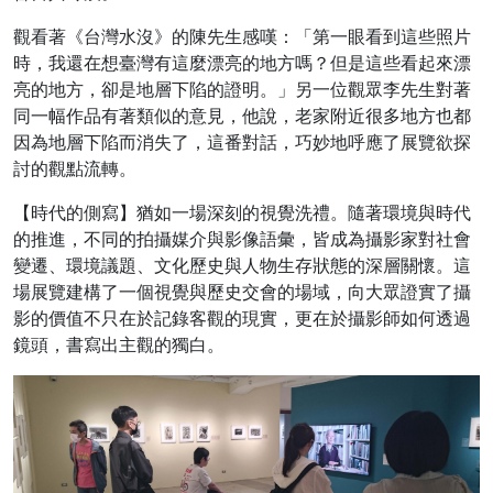
​觀看著《台灣水沒》的陳先生感嘆：「第一眼看到這些照片
時，我還在想臺灣有這麼漂亮的地方嗎？但是這些看起來漂
亮的地方，卻是地層下陷的證明。」另一位觀眾李先生對著
同一幅作品有著類似的意見，他說，老家附近很多地方也都
因為地層下陷而消失了，這番對話，巧妙地呼應了展覽欲探
討的觀點流轉。
​【時代的側寫】猶如一場深刻的視覺洗禮。隨著環境與時代
的推進，不同的拍攝媒介與影像語彙，皆成為攝影家對社會
變遷、環境議題、文化歷史與人物生存狀態的深層關懷。這
場展覽建構了一個視覺與歷史交會的場域，向大眾證實了攝
影的價值不只在於記錄客觀的現實，更在於攝影師如何透過
鏡頭，書寫出主觀的獨白。