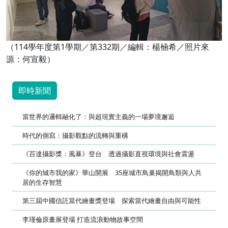
（114學年度第1學期／第332期／編輯：楊㮀希／照片來
源：何宣毅）
即時新聞
當世界的邏輯融化了：與超現實主義的一場夢境邂逅
時代的側寫：攝影觀點的流轉與重構
《百達攝影獎：風暴》登台 透過攝影直視環境與社會震盪
《你的城市我的家》華山開展 35座城市鳥巢揭開鳥類與人共
居的生存智慧
第三屆中國信託當代繪畫獎登場 探索當代繪畫自由與可能性
李瑾倫原畫展登場 打造流浪動物故事空間