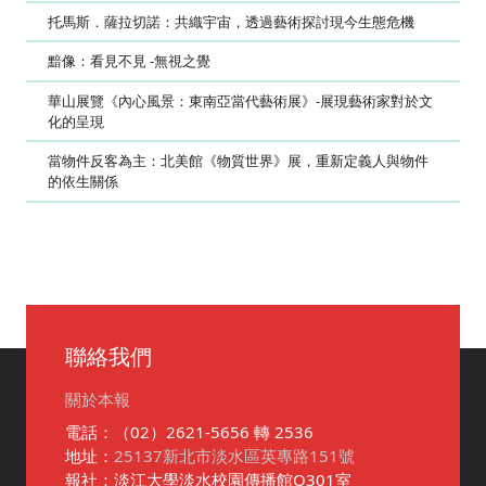
托馬斯．薩拉切諾：共織宇宙，透過藝術探討現今生態危機
黯像：看見不見 -無視之覺
華山展覽《內心風景：東南亞當代藝術展》-展現藝術家對於文
化的呈現
當物件反客為主：北美館《物質世界》展，重新定義人與物件
的依生關係
聯絡我們
關於本報
電話：（02）2621-5656 轉 2536
地址：
25137新北市淡水區英專路151號
報社：淡江大學淡水校園傳播館O301室