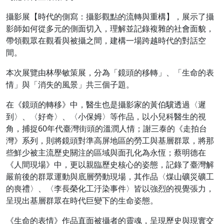
攝影展【時代的側寫：攝影觀點的流轉與重構】，展示了攝
影師如何從多元的側面切入，理解並記錄複雜的社會面貌，
帶領觀眾在觀看與被攝之間，建構一場跨越時代的對話空
間。
本次展覽由林學敏策展，分為「鏡頭的移轉」、「生命的表
情」與「消失的風景」共三個子題。
​在《鏡頭的轉移》中，醫生也是攝影家的黃伯驥透過〈遲
到〉、〈好奇〉、〈小保姆〉等作品，以小兒科醫生的視
角，捕捉60年代臺灣街頭的溫潤人情；謝三泰的《走拍台
灣》系列，則將鏡頭對準高屏地區的勞工與基層群眾，將那
些鮮少被主流歷史關注的區域與面孔化為永恆；蔡明德在
《人間現場》中，更以親臨歷史核心的姿態，記錄了臺灣解
嚴前後的群眾運動與底層勞動現場，其作品〈煤山礦災礦工
的喪禮〉、〈李長榮化工汙染事件〉皆以強烈的視覺張力，
呈現出基層群眾在時代巨變下的生命姿態。
《​生命的表情》作品直面被攝者的靈魂，呈現歷史與現實交