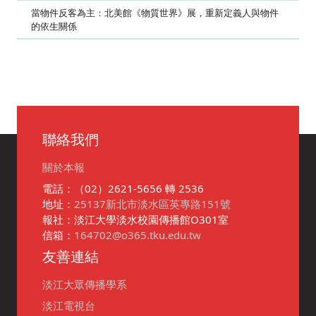
當物件反客為主：北美館《物質世界》展，重新定義人與物件
的依生關係
聯絡我們
關於本報
電話：（02）2621-5656 轉 2536
地址：
25137新北市淡水區英專路151號
報社：淡江大學淡水校園傳播館O301室
信箱：
164702@o365.tku.edu.tw
友善連結
淡江大眾傳播學系
淡江電視台