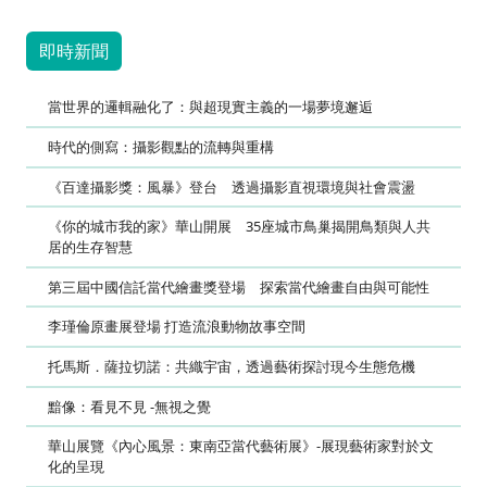
即時新聞
當世界的邏輯融化了：與超現實主義的一場夢境邂逅
時代的側寫：攝影觀點的流轉與重構
《百達攝影獎：風暴》登台 透過攝影直視環境與社會震盪
《你的城市我的家》華山開展 35座城市鳥巢揭開鳥類與人共
居的生存智慧
第三屆中國信託當代繪畫獎登場 探索當代繪畫自由與可能性
李瑾倫原畫展登場 打造流浪動物故事空間
托馬斯．薩拉切諾：共織宇宙，透過藝術探討現今生態危機
黯像：看見不見 -無視之覺
華山展覽《內心風景：東南亞當代藝術展》-展現藝術家對於文
化的呈現