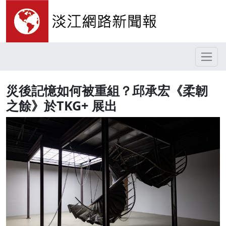
災後記憶如何被重組？邱承宏《柔韌
之餘》於TKG+ 展出