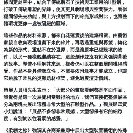
條固定於空中，結合了傳統磨石子技術與工業用的H型鋼，
打破了傳統雕塑的界線，使其更具劇場感與空間張力。看似
穩固卻失去功能，與上方投射而下的冷光形成對比，也讓整
體環境更像一處被隔絕的區域。
這些作品的材料來源，都來自花蓮震後的建築殘留。由藝術
家親自收集現場遺留下來的碎片，再透過重組與再製，轉化
為新的形式。重點不在於還原，而是讓原本已經毀壞的物
件，以另一種樣貌繼續存在。這些創作並沒有刻意強調背後
的故事。即使不理解其來源，觀者仍可以在整個展間獲得感
受。作品本身具備獨立性，不需要依附敘事才能成立，也讓
它跳脫了常見的災難題材框架，避免過度渲染情緒。
策展人員張先生表示：「大部分的畫廊看到都是平面作品，
我覺得是這一次展覽相當難得的地方，我們直接把整個展區
分為兩塊去展出這種非常大型的石雕型作品。」觀展民眾黃
小姐說道：「展品不多卻非常震撼，大型卻保有它的細緻
度，有別於以往看展的感覺。」
《柔韌之餘》強調其在商業畫廊中展出大型裝置藝術的特殊