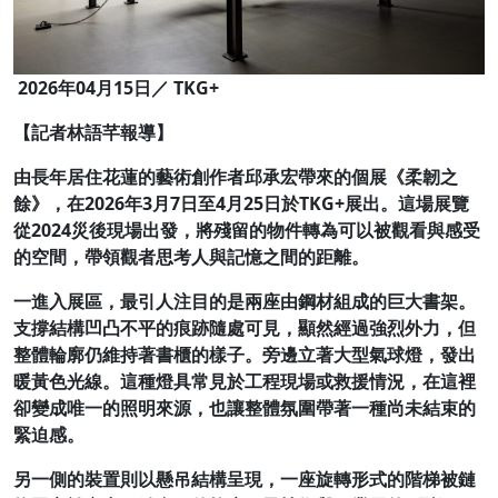
2026年04月15日／ TKG+
【記者林語芊報導】
由長年居住花蓮的藝術創作者邱承宏帶來的個展《柔韌之
餘》，在2026年3月7日至4月25日於TKG+展出。這場展覽
從
2024
災後現場出發，將殘留的物件轉為可以被觀看與感受
的空間，帶領觀者思考人與記憶之間的距離。
一進入展區，最引人注目的是兩座由鋼材組成的巨大書架。
支撐結構凹凸不平的痕跡隨處可見，顯然經過強烈外力，但
整體輪廓仍維持著書櫃的樣子。旁邊立著大型氣球燈，發出
暖黃色光線。這種燈具常見於工程現場或救援情況，在這裡
卻變成唯一的照明來源，也讓整體氛圍帶著一種尚未結束的
緊迫感。
另一側的裝置則以懸吊結構呈現，一座旋轉形式的階梯被鏈