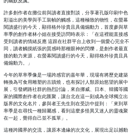
的幽默反諷。
許多創作者在攤位前與讀者直接對談，分享著孔版印刷中色
彩溢出的美學與手工裝幀的觸感，這種極致的物性，在螢幕
閱讀盛行的今天，顯得格外珍貴且具備煽動力，首度參與草
率季的創作者林小姐在接受訪問時表示：「在這裡能直接感
受到讀者的情緒反應 這跟在社群平台上收到一個愛心完全不
同，讀者觸摸紙張的質感時那種眼神的閃爍，是創作者最直
接的動力來源，在螢幕閱讀盛行的今天，顯得格外珍貴且具
備煽動力。」
今年的草率季像是一場跨感官的嘉年華，現場有將歷史建築
轉換為可食用雕塑的古蹟燒，也有探討人類原始慾望的展中
展，引發網路社群的熱烈討論，來自挪威、日本、韓國等國
家的國際創作者在此匯聚，讓台北在這一刻成為全球獨立出
版界的文化名片，參與者王先生則在受訪中提到：「來到草
率季是在尋找一種歸屬感，看到這麼多怪異又迷人的靈魂聚
在一起，覺得自己並不孤單」。
這種跨國界的交流，讓原本邊緣的次文化，展現出足以撼動