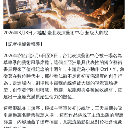
2026年3月8日／
地點
臺北表演藝術中心 超級大劇院
【記者楊㮀希報導】
2026年的台北3月6日至8日，台北表演藝術中心被一場名為
草率季的藝術風暴席捲，這個全亞洲最具代表性的獨立藝術
書展迎來了值得紀念的十週年，主題定為小動作 Ctrl + Y，象
徵著在數位時代中，那些看似微不足道卻充滿溫度的創作行
為，走進場內，劇場原本肅穆的線條被大膽的視覺實驗撕
裂，創作者們利用噴漆、塑膠、尼龍繩與各種回收媒材，搭
建出一座座充滿原始生命力的攤位。
這種混亂並非無序，根據主辦單位初步統計，三天展期共吸
引超過萬名購票觀眾入場 ，這些作品跳脫了主流出版的層層
篩選，內容涵蓋了怪奇插畫，意識流攝影以及對於社會現象