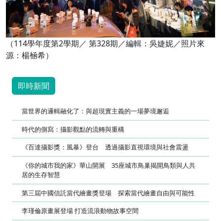
（114學年度第2學期／ 第328期／編輯：吳婕妮／照片來
源：楊㮀希）
即時新聞
當世界的邏輯融化了：與超現實主義的一場夢境邂逅
時代的側寫：攝影觀點的流轉與重構
《百達攝影獎：風暴》登台 透過攝影直視環境與社會震盪
《你的城市我的家》華山開展 35座城市鳥巢揭開鳥類與人共
居的生存智慧
第三屆中國信託當代繪畫獎登場 探索當代繪畫自由與可能性
李瑾倫原畫展登場 打造流浪動物故事空間