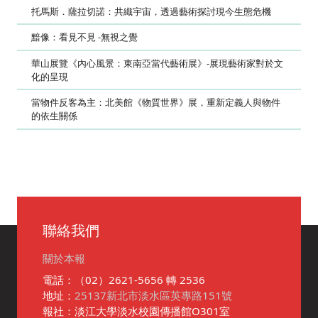
托馬斯．薩拉切諾：共織宇宙，透過藝術探討現今生態危機
黯像：看見不見 -無視之覺
華山展覽《內心風景：東南亞當代藝術展》-展現藝術家對於文
化的呈現
當物件反客為主：北美館《物質世界》展，重新定義人與物件
的依生關係
聯絡我們
關於本報
電話：（02）2621-5656 轉 2536
地址：
25137新北市淡水區英專路151號
報社：淡江大學淡水校園傳播館O301室