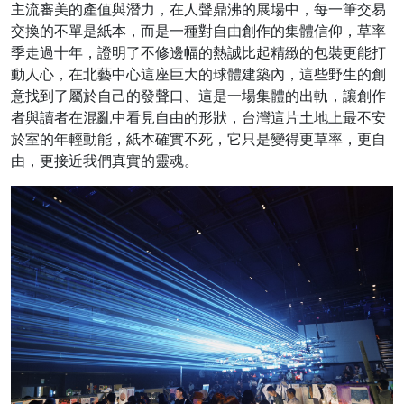
主流審美的產值與潛力，在人聲鼎沸的展場中，每一筆交易
交換的不單是紙本，而是一種對自由創作的集體信仰，草率
季走過十年，證明了不修邊幅的熱誠比起精緻的包裝更能打
動人心，在北藝中心這座巨大的球體建築內，這些野生的創
意找到了屬於自己的發聲口、這是一場集體的出軌，讓創作
者與讀者在混亂中看見自由的形狀，台灣這片土地上最不安
於室的年輕動能，紙本確實不死，它只是變得更草率，更自
由，更接近我們真實的靈魂。