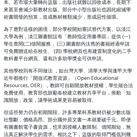
本。若市場大量轉向盜版，出版社就難以回收成本，長期下
來甚至會減少新教材出版。部分中小型出版社也因此縮減學
術書開發的預算，造成教材種類減少，形成惡性循環。
為了應對這樣的困境，部分學校開始嘗試替代方案。以淡江
大學為例，淡江圖書館設有「教師指定用書專區」提供 (一)
學生查閱(二)借閱服務， (三) 圖書館內汰舊的書籍經過申請
可免費贈送給在校生、 (四) 學校網頁也有建置制度化的二手
教科書平台網頁、還有許多助學獎金可供申請。
其他學校則有不同做法 ，如台灣大學、清華大學與逢甲大學
近年都推行「開放式教育資源」（Open Educational
Resources, OER），教師可自願開放教材授權，學生能合法
免費使用。教育部也鼓勵各校建立教材共享平台，推動「知
識開放」政策，讓學術成果更容易被取得。
但這些努力仍在初期階段。許多專業科系教材仍被少數出版
社壟斷，價格高昂。部分國外原文書一本就要破千元。即便
有圖書館電子書資源，也常因授權人數限制、借閱期短，無
法真正解決學生的需求。相比之下，盜版的取得門檻低到幾