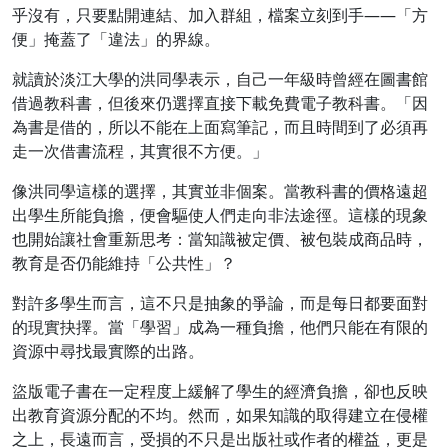
乎沒有，只要點開連結、加入群組，檔案立刻到手——「方
便」掩蓋了「違法」的界線。
就讀於淡江大學的洪同學表示，自己一年級時曾經在圖書館
借過教科書，但後來仍選擇直接下載免費電子教科書。「因
為書是借的，所以不能在上面寫筆記，而且時間到了必須再
走一次借書流程，其實很不方便。」
像洪同學這樣的選擇，其實並非個案。當教科書的價格遠超
出學生所能負擔，便會驅使人們走向非法途徑。這樣的現象
也開始讓社會重新思考：當知識被定價、被包裝成商品時，
教育是否仍能維持「公共性」？
對許多學生而言，這不只是抽象的爭論，而是每日都要面對
的現實抉擇。當「學習」成為一種負擔，他們只能在有限的
資源中尋找最實際的出路。
盜版電子書在一定程度上緩解了學生的經濟負擔，卻也反映
出教育資源分配的不均。然而，如果知識的取得建立在侵權
之上，長遠而言，受損的不只是出版社或作者的權益，更是