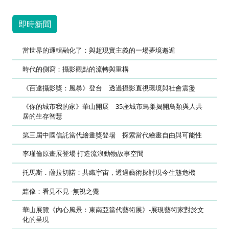
即時新聞
當世界的邏輯融化了：與超現實主義的一場夢境邂逅
時代的側寫：攝影觀點的流轉與重構
《百達攝影獎：風暴》登台 透過攝影直視環境與社會震盪
《你的城市我的家》華山開展 35座城市鳥巢揭開鳥類與人共
居的生存智慧
第三屆中國信託當代繪畫獎登場 探索當代繪畫自由與可能性
李瑾倫原畫展登場 打造流浪動物故事空間
托馬斯．薩拉切諾：共織宇宙，透過藝術探討現今生態危機
黯像：看見不見 -無視之覺
華山展覽《內心風景：東南亞當代藝術展》-展現藝術家對於文
化的呈現