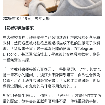
2025年10月19日／淡江大學
【
記者李佩璇報導
】
在大學校園裡，許多學生早已習慣透過社群或雲端分享免費
教材，然而這些教材往往是經過掃描或下載的盜版電子教科
書。「盜版電子書」幾乎成為公開的祕密。在Telegram、
Discord 、甚至匿名論壇上，學生彼此交換雲端教材，像是
一種無聲的共識。
「一本教科書要接近八百多元，一學期要買6、7本，其實也
是一筆不小的開銷。」淡江大學陳同學坦言，自己也會因為
預算不足而上網搜尋盜版電子書，「我知道這是盜版，但我
覺得沒關係，有免費的為什麼不用免費的。」
對於部分學生來說，「價格」、 「便利性」才是他們首要考
量的關鍵，教科書的正版與否可能不是一件很重要的事情。