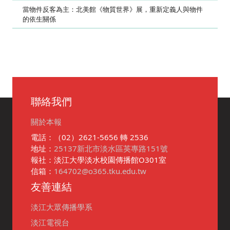
當物件反客為主：北美館《物質世界》展，重新定義人與物件
的依生關係
聯絡我們
關於本報
電話：（02）2621-5656 轉 2536
地址：
25137新北市淡水區英專路151號
報社：淡江大學淡水校園傳播館O301室
信箱：
164702@o365.tku.edu.tw
友善連結
淡江大眾傳播學系
淡江電視台