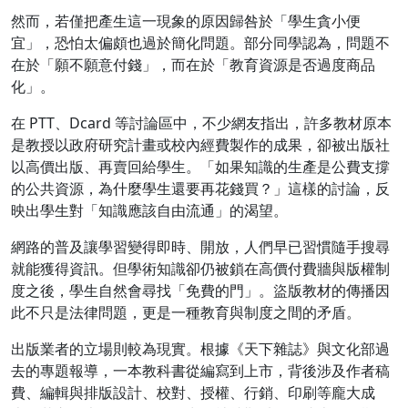
然而，若僅把產生這一現象的原因歸咎於「學生貪小便
宜」，恐怕太偏頗也過於簡化問題。部分同學認為，問題不
在於「願不願意付錢」，而在於「教育資源是否過度商品
化」。
在 PTT、Dcard 等討論區中，不少網友指出，許多教材原本
是教授以政府研究計畫或校內經費製作的成果，卻被出版社
以高價出版、再賣回給學生。「如果知識的生產是公費支撐
的公共資源，為什麼學生還要再花錢買？」這樣的討論，反
映出學生對「知識應該自由流通」的渴望。
網路的普及讓學習變得即時、開放，人們早已習慣隨手搜尋
就能獲得資訊。但學術知識卻仍被鎖在高價付費牆與版權制
度之後，學生自然會尋找「免費的門」。盜版教材的傳播因
此不只是法律問題，更是一種教育與制度之間的矛盾。
出版業者的立場則較為現實。根據《天下雜誌》與文化部過
去的專題報導，一本教科書從編寫到上市，背後涉及作者稿
費、編輯與排版設計、校對、授權、行銷、印刷等龐大成