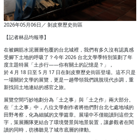
2026年05月06日／ 剝皮寮歷史街區
【記者林品均報導】
在被鋼筋水泥層層包覆的台北城裡，我們有多久沒有認真感
受腳下土地的呼吸了？今年 2026 台北文學季特別策劃了年
度主題特展「土步行——你有關土的記憶是？」，
於 4 月 18 日至 5 月 17 日在剝皮寮歷史街區登場。這不只是
一場關於文學的展覽，更是一趟帶領我們跳脫現代步調，重
新找回土地連結的感官之旅。
展覽空間巧妙地劃分為「土之事」與「土之作」兩大部分。
在「土之事」中，八位文學創作者將他們對台北七處地域的
田野考察，化為細膩的文學篇章。展場中不僅能讀到這些文
字，策展團隊更結合了環境聲景與地景裝置，讓參觀者在閱
讀的同時，彷彿聽見了城市底層的律動。