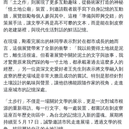
而「土之作」則展現了更多互動趣味，從藝術家打造的神秘
「怪土地公廟」裝置，到邀請觀者親手寫下自身記憶的互動
牆，展覽鼓勵每個人參與其中。這種「準備與即興交錯」的
策展手法，讓文學不再是高不可攀的文本，而是能在剝皮寮
的老建築裡，與現代生活對話的鮮活記憶。
在現場，剛看完展出的林同學表示對於在都市成長的她而
言，這個展覽帶來了全新的衝擊：「我以前覺得土地就是泥
巴，離生活很遠。但看著展覽中關於泥土的文字與故事，我
才驚覺原來我們踩的每一寸土地，都承載著過去這麼多人的
經歷。」另一位資深文史愛好者王先生則表示將文學融入剝
皮寮的歷史場域是非常大膽且成功的嘗試。特別是那些針對
土壤設計的氣味與聲景，讓他彷彿能跟隨作家的視角，走進
這座城市的記憶深處。
「土步行」不僅是一場關於文學的展示，更是一次對城市根
源的重新尋訪。每一行文字、每一處裝置，都嘗試在剝皮寮
這座百年歷史街區中，為台北的記憶注入新的靈魂。展期將
持續至 5 月 17 日，誠摯邀請市民走進展場，透過文學的視
角，找回屬於自己的土地記憶。