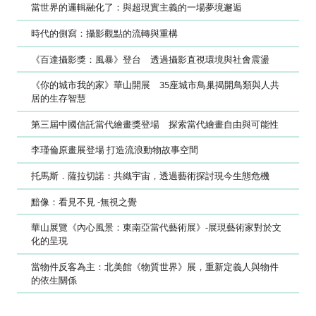
當世界的邏輯融化了：與超現實主義的一場夢境邂逅
時代的側寫：攝影觀點的流轉與重構
《百達攝影獎：風暴》登台 透過攝影直視環境與社會震盪
《你的城市我的家》華山開展 35座城市鳥巢揭開鳥類與人共
居的生存智慧
第三屆中國信託當代繪畫獎登場 探索當代繪畫自由與可能性
李瑾倫原畫展登場 打造流浪動物故事空間
托馬斯．薩拉切諾：共織宇宙，透過藝術探討現今生態危機
黯像：看見不見 -無視之覺
華山展覽《內心風景：東南亞當代藝術展》-展現藝術家對於文
化的呈現
當物件反客為主：北美館《物質世界》展，重新定義人與物件
的依生關係