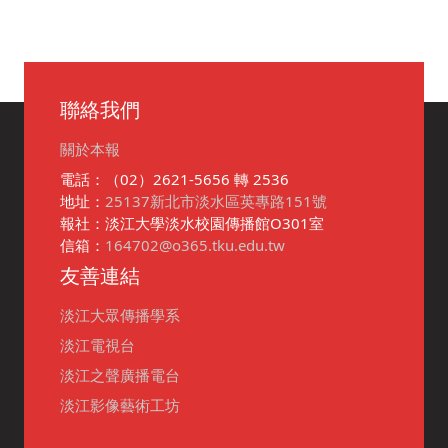
聯絡我們
關於本報
電話：（02）2621-5656 轉 2536
地址：
25137新北市淡水區英專路151號
報社：淡江大學淡水校園傳播館O301室
信箱：
164702@o365.tku.edu.tw
友善連結
淡江大眾傳播學系
淡江電視台
淡江之聲廣播電台
淡江影像藝術工坊