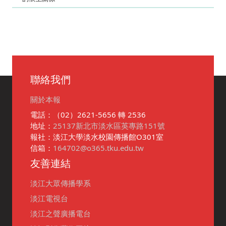
聯絡我們
關於本報
電話：（02）2621-5656 轉 2536
地址：
25137新北市淡水區英專路151號
報社：淡江大學淡水校園傳播館O301室
信箱：
164702@o365.tku.edu.tw
友善連結
淡江大眾傳播學系
淡江電視台
淡江之聲廣播電台