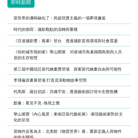
即時新聞
當世界的邏輯融化了：與超現實主義的一場夢境邂逅
時代的側寫：攝影觀點的流轉與重構
《百達攝影獎：風暴》登台 透過攝影直視環境與社會震盪
《你的城市我的家》華山開展 35座城市鳥巢揭開鳥類與人共
居的生存智慧
第三屆中國信託當代繪畫獎登場 探索當代繪畫自由與可能性
李瑾倫原畫展登場 打造流浪動物故事空間
托馬斯．薩拉切諾：共織宇宙，透過藝術探討現今生態危機
黯像：看見不見 -無視之覺
華山展覽《內心風景：東南亞當代藝術展》-展現藝術家對於文
化的呈現
當物件反客為主：北美館《物質世界》展，重新定義人與物件
的依生關係