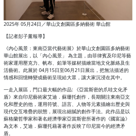
2025年 05月24日／華山文創園區多納藝術 華山館
【記者彭子薰報導】
《內心風景：東南亞當代藝術展》於華山文創園區多納藝術
華山館展出，以「內心風景」 為主題，由菲律賓及印尼等藝
術家運用壓克力、帆布、鉛筆等媒材描繪當地文化脈絡及生
活藝術。此展於 04月15日至06月21日展出，把無法描述的
情感和回憶轉變成藝術呈現給大眾，讓大家沉浸在其中。
一走入展區，門口最大幅的作品: 《亞當斯密的爪哇文化矛
盾》來自印尼藝術家艾迪．蘇珊托創作，長期關注東南亞文
化和歷史的他，運用符號、語言、人物等元素描繪出歷史與
現代交互堆疊的狀態，展現出細膩的創作手法。此作品是以
蘇格蘭哲學家和著名經濟學家亞當斯密所著作的《國富論》
為文本，艾迪．蘇珊托藉著著作反映了印尼當今的經濟矛
盾。