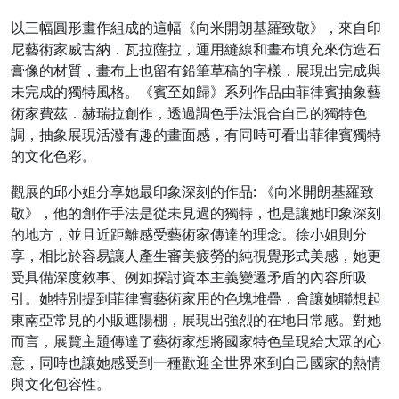
以三幅圓形畫作組成的這幅《向米開朗基羅致敬》，來自印
尼藝術家威古納．瓦拉薩拉，運用縫線和畫布填充來仿造石
膏像的材質，畫布上也留有鉛筆草稿的字樣，展現出完成與
未完成的獨特風格。《賓至如歸》系列作品由菲律賓抽象藝
術家費茲．赫瑞拉創作，透過調色手法混合自己的獨特色
調，抽象展現活潑有趣的畫面感，有同時可看出菲律賓獨特
的文化色彩。
觀展的邱小姐分享她最印象深刻的作品: 《向米開朗基羅致
敬》，他的創作手法是從未見過的獨特，也是讓她印象深刻
的地方，並且近距離感受藝術家傳達的理念。徐小姐則分
享，相比於容易讓人產生審美疲勞的純視覺形式美感，她更
受具備深度敘事、例如探討資本主義變遷矛盾的內容所吸
引。她特別提到菲律賓藝術家用的色塊堆疊，會讓她聯想起
東南亞常見的小販遮陽棚，展現出強烈的在地日常感。對她
而言，展覽主題傳達了藝術家想將國家特色呈現給大眾的心
意，同時也讓她感受到一種歡迎全世界來到自己國家的熱情
與文化包容性。