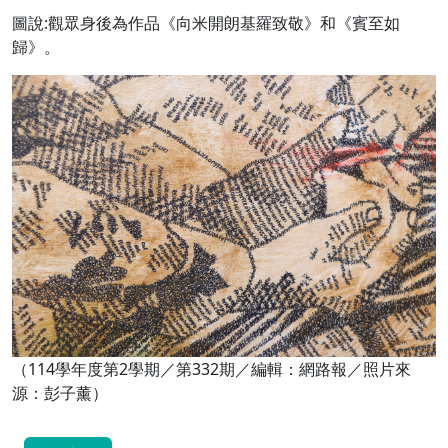
圖說:觀眾身後為作品《向米開朗基羅致敬》和《賓至如
歸》。
（114學年度第2學期／第332期／編輯：網路報／照片來
源：彭子薰）