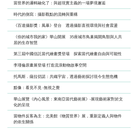
當世界的邏輯融化了：與超現實主義的一場夢境邂逅
時代的側寫：攝影觀點的流轉與重構
《百達攝影獎：風暴》登台 透過攝影直視環境與社會震盪
《你的城市我的家》華山開展 35座城市鳥巢揭開鳥類與人共
居的生存智慧
第三屆中國信託當代繪畫獎登場 探索當代繪畫自由與可能性
李瑾倫原畫展登場 打造流浪動物故事空間
托馬斯．薩拉切諾：共織宇宙，透過藝術探討現今生態危機
黯像：看見不見 -無視之覺
華山展覽《內心風景：東南亞當代藝術展》-展現藝術家對於文
化的呈現
當物件反客為主：北美館《物質世界》展，重新定義人與物件
的依生關係