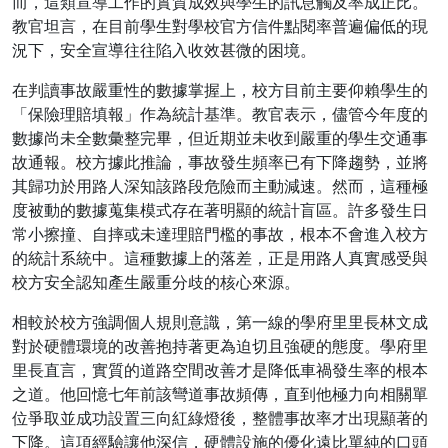
而，這類宣導工作的實質成效與學生的訊息觸及率成正比。
教官坦言，在目前學生對學校官方信件點閱率普遍偏低的現
況下，安全宣導往往陷入收效甚微的困境。
在判讀事故嚴重性的數據掌握上，校方目前主要仰賴學生的
「保險理賠填報」作為統計基準。教官表示，儘管今年度的
數據尚未全數彙整完畢，但近期並未收到嚴重的學生交通事
故通報。校方據此推論，事故發生頻率已有下降趨勢，並將
其歸功於用路人深知該路段危險而主動減速。然而，這種極
度被動的數據蒐集模式存在著明顯的統計盲區。許多發生日
常小擦撞、自摔或未達理賠門檻的事故，根本不會進入校方
的統計系統中。這種數據上的落差，正是用路人真實感受與
校方安全認知產生嚴重分歧的核心來源。
相較於校方強調個人規則意識，第一線的學府里里長林文成
對於硬體環境的改善抱持著更為迫切且強硬的態度。學府里
里長直言，實質的道路空間改善才是降低車禍發生率的根本
之道。他回憶七年前該彎道事故頻傳，直到他極力向相關單
位爭取並成功設置三向紅綠燈後，整體事故率才出現顯著的
下降。這項經驗讓他深信，硬體設施的優化遠比單純的口頭