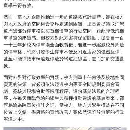
宣導來得有效。
然而，當地方企圖推動進一步的道路拓寬計畫時，卻在校方
與地方政府的空間權責交界處遇到困難。里長曾提議取消彎
道周邊部分停車格以拓寬機慢車的行駛空間，藉此降低汽機
車爭道的壓迫感。但校方對此方案持保留態度，擔憂自一百
一十三年起校內停車場全面收費後，若進一步縮減校外周邊
的停車格，恐將引發學生停車不便及附近店家的強烈反彈，
甚至可能導致車輛違規停放於彎道紅線區，進而加劇交通亂
象。
面對外界對行政效率的質疑，校方則重申任何涉及校地空間
變更的決策，皆必須依法經過校內專業空間規劃委員會審
議、簽核與現場會勘等嚴謹程序。這份基於法規的合理程
序，在每天面臨危險的學生與積極推動建設的基層看來，卻
容易淪為跨單位推託之詞。當校方、地方與學生權益在不同
位置上交錯，學府路的實體改善方案依然深陷於無解的行政
泥潭之中。