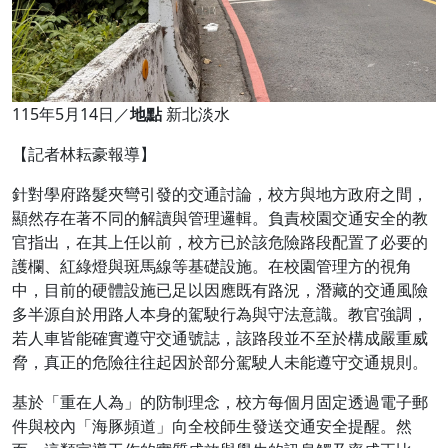
115年5月14日／
地點
新北淡水
【記者林耘豪報導】
針對學府路髮夾彎引發的交通討論，校方與地方政府之間，
顯然存在著不同的解讀與管理邏輯。負責校園交通安全的教
官指出，在其上任以前，校方已於該危險路段配置了必要的
護欄、紅綠燈與斑馬線等基礎設施。在校園管理方的視角
中，目前的硬體設施已足以因應既有路況，潛藏的交通風險
多半源自於用路人本身的駕駛行為與守法意識。教官強調，
若人車皆能確實遵守交通號誌，該路段並不至於構成嚴重威
脅，真正的危險往往起因於部分駕駛人未能遵守交通規則。
基於「重在人為」的防制理念，校方每個月固定透過電子郵
件與校內「海豚頻道」向全校師生發送交通安全提醒。然