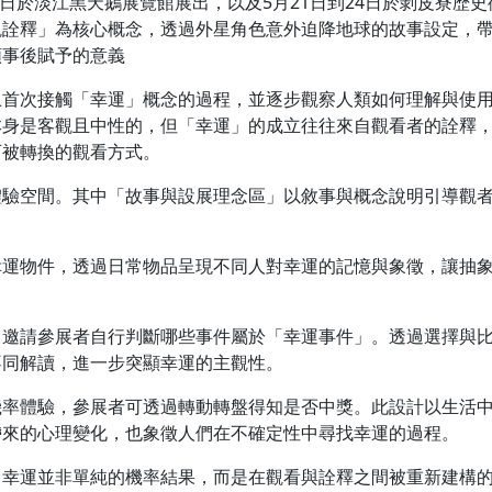
4日於淡江黑天鵝展覽館展出，以及5月21日到24日於剝皮寮歴史
觀詮釋」為核心概念，透過外星角色意外迫降地球的故事設定，
類事後賦予的意義
上首次接觸「幸運」概念的過程，並逐步觀察人類如何理解與使
本身是客觀且中性的，但「幸運」的成立往往來自觀看者的詮釋
可被轉換的觀看方式。
體驗空間。其中「故事與設展理念區」以敘事與概念說明引導觀
幸運物件，透過日常物品呈現不同人對幸運的記憶與象徵，讓抽
，邀請參展者自行判斷哪些事件屬於「幸運事件」。透過選擇與
不同解讀，進一步突顯幸運的主觀性。
機率體驗，參展者可透過轉動轉盤得知是否中獎。此設計以生活
帶來的心理變化，也象徵人們在不確定性中尋找幸運的過程。
，幸運並非單純的機率結果，而是在觀看與詮釋之間被重新建構