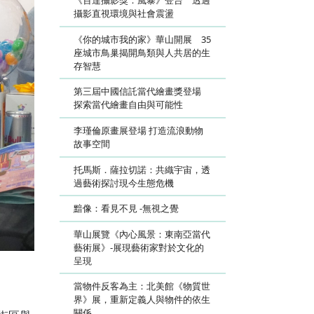
《百達攝影獎：風暴》登台 透過
攝影直視環境與社會震盪
《你的城市我的家》華山開展 35
座城市鳥巢揭開鳥類與人共居的生
存智慧
第三屆中國信託當代繪畫獎登場
探索當代繪畫自由與可能性
李瑾倫原畫展登場 打造流浪動物
故事空間
托馬斯．薩拉切諾：共織宇宙，透
過藝術探討現今生態危機
黯像：看見不見 -無視之覺
華山展覽《內心風景：東南亞當代
藝術展》-展現藝術家對於文化的
呈現
當物件反客為主：北美館《物質世
界》展，重新定義人與物件的依生
關係