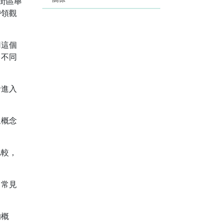
街區舉
帶領觀
用這個
，不同
者進入
象概念
比較，
中常見
的概