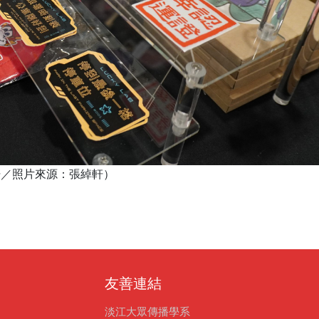
綽軒／照片來源：張綽軒）
友善連結
淡江大眾傳播學系