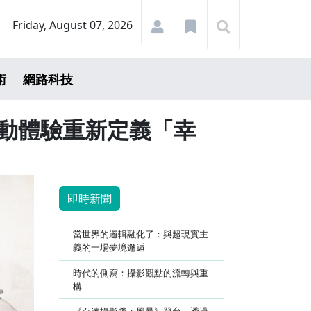
Friday, August 07, 2026
術
網路科技
互動體驗重新定義「幸
即時新聞
當世界的邏輯融化了：與超現實主
義的一場夢境邂逅
時代的側寫：攝影觀點的流轉與重
構