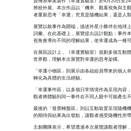
資傳系畢業製作《幸運實驗室》於4月20日至2
辨校外展。本次作品以「機率、觀看視角與主
者重新思考「幸運」究竟是隨機結果，還是人
展覽以敘事作為開端，描述外星小夥伴在地球
詞彙。在此基礎上，展覽提出設計觀點：事件
視角會導向不同的理解結果，使幸運成為一種
在展區設計上，《幸運實驗室》規劃多個互動
世界觀，理解本次展覽對幸運的思考架構。
「幸運小物區」則展示由各組組員帶來的個人
轉化為具體的生活經驗。
「幸運事件區」以多個日常情境作為呈現內容
觀者將體驗到同一事件在不同人眼中可能產生
最後的「發票轉盤區」則以互動裝置呈現隨機
的期待與結果為出發點，讓觀者感受隨機性所
主創團隊表示，希望透過本次展覽讓觀者理解