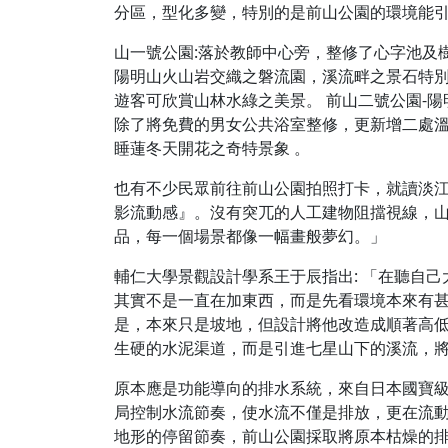
分區，型化多變，特別的是前山公園的環境能
山一號公園:落於教師中心旁，整修了心字池及
陽明山火山岩交織之磐流園，溪流畔之景石特
遊客可欣賞山林水綠之美景。 前山二號公園-
除了將免費的男女公共浴室整修，更新增二處
睡蓮冬天開花之奇特景象 。
也有不少民眾前往前山公園拍照打卡，就讀淡江
影流動感』。沒有突兀的人工建物阻擋視線，
品，每一個場景都像一幅畫般夢幻。」
輔仁大學景觀設計學系王于辰指出: 「在聽自
其實不是一直在加東西，而是先看環境本來有甚
是，本來只是坡地，但設計將他改造成順著高
生硬的水泥渠道，而是引進七星山下的溪流，
原本應是功能導向的排水系統，來自日本國寶
局控制水流節奏，使水流不僅是排放，更在流
地形的停留節奏，前山公園採取將原本枯燥的