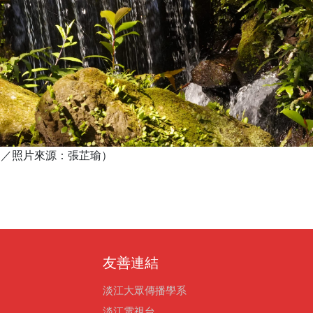
品均／照片來源：張芷瑜）
友善連結
淡江大眾傳播學系
淡江電視台