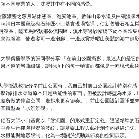
引領不同專業的人，沈浸其中有不同的感受。
樹蔭濃密之蔽月湖休憩區、泡腳池區、數條山泉水道及白磺溫泉
別聘請日本國寶級砌石師匠小口基實現場指導，使新舊岩石相互
陽明湖區，隔著馬路緊鄰磐流園區，溪水穿過紗帽橋下於本區匯集
溫泉泡腳池，使遊客可一邊泡腳，一邊欣賞紗帽山美麗的湖中倒
大學傳播學系的張同學分享:「在前山公園攝影，最迷人的是它
山泉水道的彎曲線條，讓鏡頭下的每一幀畫面都像是一幅現代藝
己大學授課教授分享前山公園時，我自己對前山公園設計特別有感
麼?像排水渠道原本只是功能性的東西，但被設計轉型為水景，
低差所做的停留空間，走起來更有節奏。」前山公園設計團隊並
將其轉型為「水景景觀」。
級砌石大師小口基實以「磐流園」的形式重新定義。透過精準的
動中產生音律與視覺的波紋，讓基礎工程與藝術創作的界線消失
排水機能與地形限制，化為一場關於流動與節奏的空間展演。