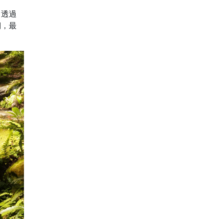
。透過
們，最