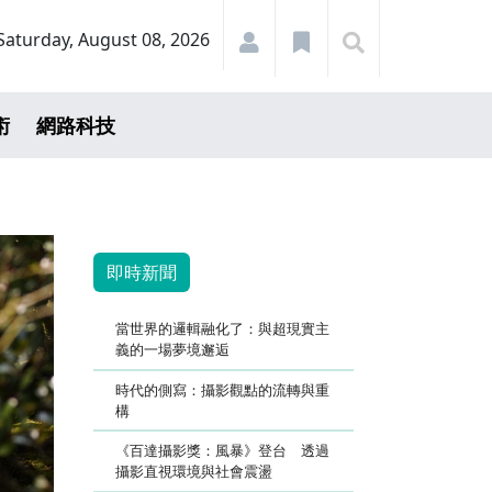
Saturday, August 08, 2026
術
網路科技
即時新聞
當世界的邏輯融化了：與超現實主
義的一場夢境邂逅
時代的側寫：攝影觀點的流轉與重
構
《百達攝影獎：風暴》登台 透過
攝影直視環境與社會震盪