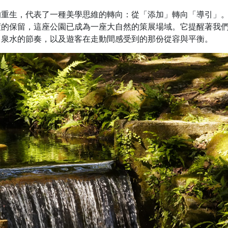
的重生，代表了一種美學思維的轉向：從「添加」轉向「導引」
度的保留，這座公園已成為一座大自然的策展場域。它提醒著我
、泉水的節奏，以及遊客在走動間感受到的那份從容與平衡。