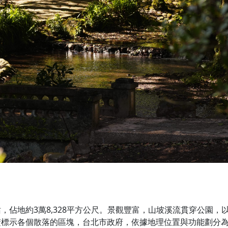
佔地約3萬8,328平方公尺。景觀豐富，山坡溪流貫穿公園，
楚標示各個散落的區塊，台北市政府，依據地理位置與功能劃分