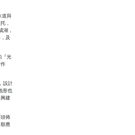
水道與
襯托，
成湖，
影，及
的『光
術作
，設計
地形也
未興建
石頭佈
。順應