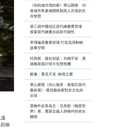
《你的城市我的家》華山開展 35
座城市鳥巢揭開鳥類與人共居的生
存智慧
第三屆中國信託當代繪畫獎登場
探索當代繪畫自由與可能性
李瑾倫原畫展登場 打造流浪動物
故事空間
托馬斯．薩拉切諾：共織宇宙，透
過藝術探討現今生態危機
黯像：看見不見 -無視之覺
華山展覽《內心風景：東南亞當代
藝術展》-展現藝術家對於文化的
呈現
當物件反客為主：北美館《物質世
界》展，重新定義人與物件的依生
關係
以溫
為四個