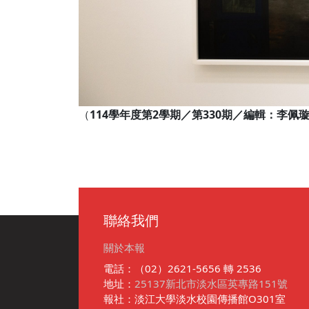
（
114學年度第2學期／第330期／編輯：李
聯絡我們
關於本報
電話：（02）2621-5656 轉 2536
地址：
25137新北市淡水區英專路151號
報社：淡江大學淡水校園傳播館O301室