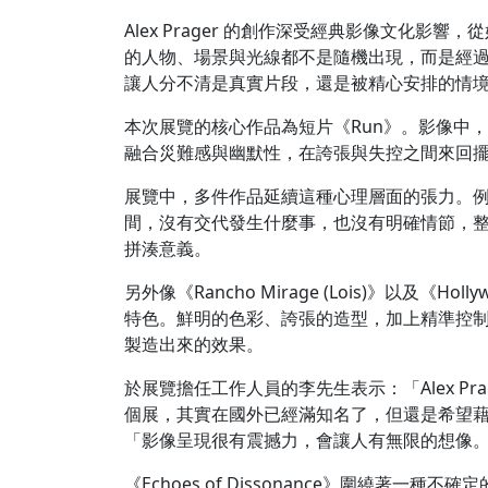
Alex Prager 的創作深受經典影像文化
的人物、場景與光線都不是隨機出現，而是經
讓人分不清是真實片段，還是被精心安排的情
本次展覽的核心作品為短片《Run》。影像中
融合災難感與幽默性，在誇張與失控之間來回
展覽中，多件作品延續這種心理層面的張力。例如
間，沒有交代發生什麼事，也沒有明確情節，
拼湊意義。
另外像《Rancho Mirage (Lois)》以及《Hol
特色。鮮明的色彩、誇張的造型，加上精準控
製造出來的效果。
於展覽擔任工作人員的李先生表示：「Alex P
個展，其實在國外已經滿知名了，但還是希望
「影像呈現很有震撼力，會讓人有無限的想像
《Echoes of Dissonance》圍繞