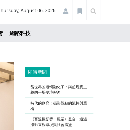
Thursday, August 06, 2026
術
網路科技
即時新聞
當世界的邏輯融化了：與超現實主
義的一場夢境邂逅
時代的側寫：攝影觀點的流轉與重
構
《百達攝影獎：風暴》登台 透過
攝影直視環境與社會震盪