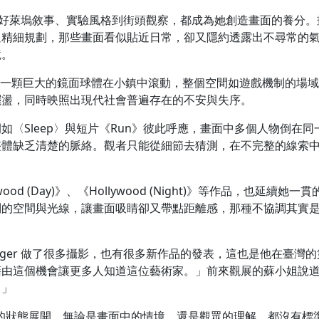
影響，從好萊塢敘事、實驗風格到街頭觀察，都成為她創造畫面的養分
過精細規劃，那些畫面看似貼近日常，卻又隱約透露出不尋常的
境。
，一顆巨大的鏡面球體在小鎮中滾動，整個空間如遊戲機制的場
擺盪，同時映照出現代社會普遍存在的不安與失序。
〈Sleep〉與短片《Run》彼此呼應，畫面中多個人物倒在同
整體缺乏清楚的脈絡。觀者只能從細節去猜測，在不完整的線索
lywood (Day)》、《Hollywood (Night)》等作品，也延續她一
制的空間與光線，讓畫面吸睛卻又帶點距離感，那種不協調其實
rager 做了很多攝影，也有很多新作品的發表，這也是他在臺灣
藉由這個機會讓更多人知道這位藝術家。」前來觀展的蘇小姐說
。」
著一種不確定的狀態展開。無論是畫面中的情境，還是觀眾的理解，都沒有標