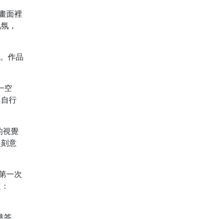
。畫面裡
氣氛，
域。作品
一空
中自行
貫的視覺
是刻意
的第一次
道：
準答