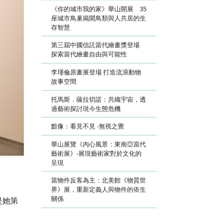
《你的城市我的家》華山開展 35
座城市鳥巢揭開鳥類與人共居的生
存智慧
第三屆中國信託當代繪畫獎登場
探索當代繪畫自由與可能性
李瑾倫原畫展登場 打造流浪動物
故事空間
托馬斯．薩拉切諾：共織宇宙，透
過藝術探討現今生態危機
黯像：看見不見 -無視之覺
華山展覽《內心風景：東南亞當代
藝術展》-展現藝術家對於文化的
呈現
當物件反客為主：北美館《物質世
界》展，重新定義人與物件的依生
關係
也是她第