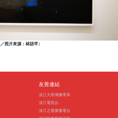
佩璇／照片來源：林語芊
）
友善連結
淡江大眾傳播學系
淡江電視台
淡江之聲廣播電台