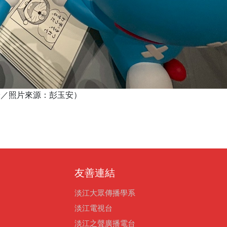
玉安／照片來源：彭玉安）
友善連結
淡江大眾傳播學系
淡江電視台
淡江之聲廣播電台