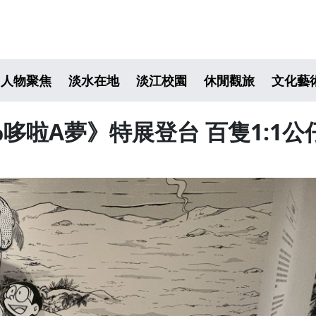
人物聚焦
淡水在地
淡江校園
休閒觀旅
文化藝
%哆啦A夢》特展登台 百隻1:1