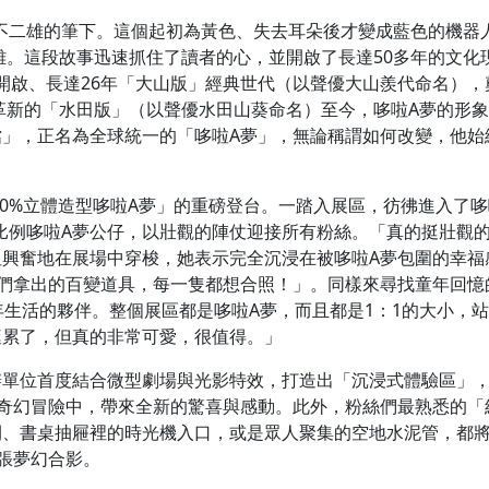
F・不二雄的筆下。這個起初為黃色、失去耳朵後才變成藍色的機器
大雄。這段故事迅速抓住了讀者的心，並開啟了長達50多年的文化
9年開啟、長達26年「大山版」經典世代（以聲優大山羨代命名），
面革新的「水田版」（以聲優水田山葵命名）至今，哆啦A夢的形
」，正名為全球統一的「哆啦A夢」，無論稱謂如何改變，他始
00%立體造型哆啦A夢」的重磅登台。一踏入展區，彷彿進入了哆
1比例哆啦A夢公仔，以壯觀的陣仗迎接所有粉絲。「真的挺壯觀
興奮地在展場中穿梭，她表示完全沉浸在被哆啦A夢包圍的幸福
們拿出的百變道具，每一隻都想合照！」。同樣來尋找童年回憶
過童年生活的夥伴。整個展區都是哆啦A夢，而且都是1：1的大小，
逛累了，但真的非常可愛，很值得。」
辦單位首度結合微型劇場與光影特效，打造出「沉浸式體驗區」
奇幻冒險中，帶來全新的驚喜與感動。此外，粉絲們最熟悉的「
間、書桌抽屜裡的時光機入口，或是眾人聚集的空地水泥管，都
來張夢幻合影。