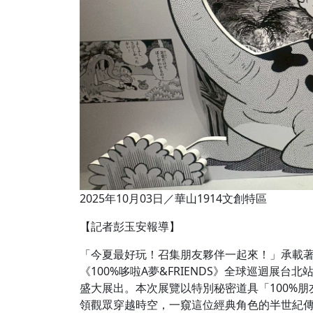
2025年10月03日／華山1914文創特區
【記者彭玉安報導】
「今夏最好玩！召集朋友夥伴一起來！」承載著
《100%哆啦A夢&FRIENDS》全球巡迴展台北
盛大展出。本次展覽以特別秘密道具「100%朋
領觀眾穿越時空，一窺這位經典角色的半世紀