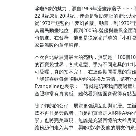
哆啦A夢的魅力，源自1969年漫畫家藤子・
22世紀來到20世紀，使命是幫助笨拙的野比
從1973年短暫的「夢幻首版」動畫，到197
其國民動畫地位；再到2005年聲優與畫風全
時俱進。在台灣，他更是從家喻戶曉的「小叮噹
家最溫暖的童年夥伴。
本次台北站展覽最大的亮點，無疑是「100個1
的百寶袋世界，各式造型、手持不同道具的1:
可愛喔，真的拍不完！」在連假期間看展的翁姐
「我好喜歡每個哆啦A夢的裝扮及表情，還有他
Evangeline也表示：「這就是陪著我們度
合照非常有真實感。雖然看到後面會覺得有點
除了靜態的公仔，展覽更強調互動與沉浸。主
眾不再只是旁觀者，而是能實際走入哆啦A夢的
景」也將完美重現，無論是充滿回憶的大雄房
讓粉絲們走入其中，與哆啦A夢及他的朋友們