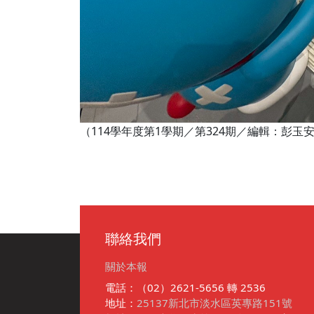
（114學年度第1學期／第324期／編輯：彭
聯絡我們
關於本報
電話：（02）2621-5656 轉 2536
地址：
25137新北市淡水區英專路151號