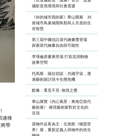
《百達攝影獎：風暴》登台 透過
攝影直視環境與社會震盪
《你的城市我的家》華山開展 35
座城市鳥巢揭開鳥類與人共居的生
存智慧
第三屆中國信託當代繪畫獎登場
探索當代繪畫自由與可能性
李瑾倫原畫展登場 打造流浪動物
故事空間
托馬斯．薩拉切諾：共織宇宙，透
過藝術探討現今生態危機
黯像：看見不見 -無視之覺
華山展覽《內心風景：東南亞當代
藝術展》-展現藝術家對於文化的
！
呈現
館四連棟
當物件反客為主：北美館《物質世
更將帶
界》展，重新定義人與物件的依生
關係