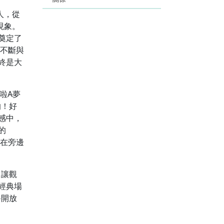
人，從
現象。
奠定了
象不斷與
終是大
啦A夢
的！好
感中，
的
站在旁邊
，讓觀
經典場
將開放