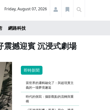
Friday, August 07, 2026
術
網路科技
公仔震撼迎賓 沉浸式劇場
即時新聞
當世界的邏輯融化了：與超現實主
義的一場夢境邂逅
時代的側寫：攝影觀點的流轉與重
構