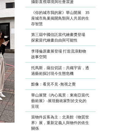
攝影直視環境與社會震盪
《你的城市我的家》華山開展 35
座城市鳥巢揭開鳥類與人共居的生
存智慧
第三屆中國信託當代繪畫獎登場
探索當代繪畫自由與可能性
李瑾倫原畫展登場 打造流浪動物
故事空間
托馬斯．薩拉切諾：共織宇宙，透
過藝術探討現今生態危機
黯像：看見不見 -無視之覺
華山展覽《內心風景：東南亞當代
藝術展》-展現藝術家對於文化的
呈現
當物件反客為主：北美館《物質世
界》展，重新定義人與物件的依生
關係