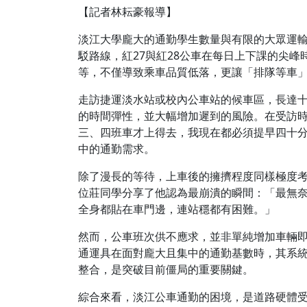
【記者林耘豪報導】
淡江大學龐大的通勤學生數量與有限的大眾運
駁路線，紅27與紅28公車在每日上下課的尖
等，不僅導致乘車品質低落，更讓「排隊等車
走訪捷運淡水站或校內公車站的候車區，長達
的時間彈性，並大幅增加遲到的風險。在受訪
三、四班車才上得去，我現在都必須提早四十
中的通勤需求。
除了漫長的等待，上車後的擁擠程度同樣極度
位莊同學分享了他認為最崩潰的瞬間：「最無
全身都貼在車門邊，連站穩都有困難。」
然而，公車班次供不應求，並非單純增加車輛
通運具在面對龐大且集中的通勤基數時，其系
整合，是突破目前僵局的重要關鍵。
綜合來看，淡江公車通勤的困境，是道路硬體