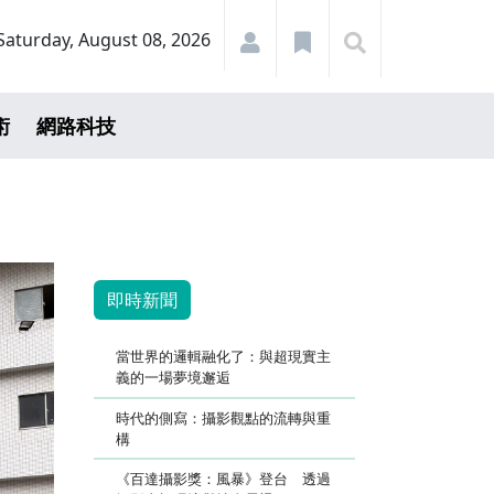
Saturday, August 08, 2026
術
網路科技
即時新聞
當世界的邏輯融化了：與超現實主
義的一場夢境邂逅
時代的側寫：攝影觀點的流轉與重
構
《百達攝影獎：風暴》登台 透過