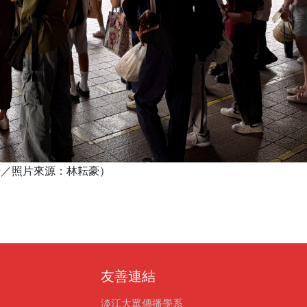
綽軒／照片來源：林耘豪）
友善連結
淡江大眾傳播學系