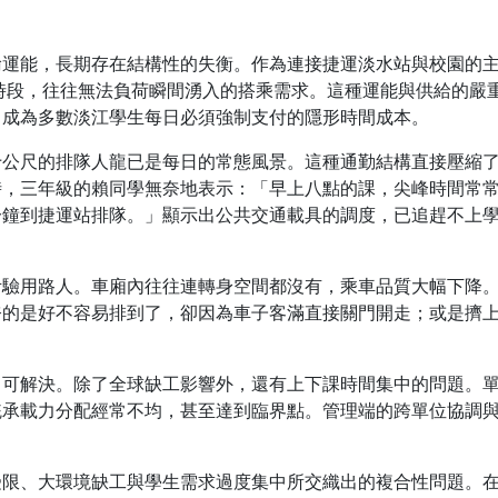
輸運能，長期存在結構性的失衡。作為連接捷運淡水站與校園的
峰時段，往往無法負荷瞬間湧入的搭乘需求。這種運能與供給的嚴
」成為多數淡江學生每日必須強制支付的隱形時間成本。
十公尺的排隊人龍已是每日的常態風景。這種通勤結構直接壓縮
時，三年級的賴同學無奈地表示：「早上八點的課，尖峰時間常
分鐘到捷運站排隊。」顯示出公共交通載具的調度，已追趕不上
考驗用路人。車廂內往往連轉身空間都沒有，乘車品質大幅下降
奈的是好不容易排到了，卻因為車子客滿直接關門開走；或是擠
即可解決。除了全球缺工影響外，還有上下課時間集中的問題。
統承載力分配經常不均，甚至達到臨界點。管理端的跨單位協調
受限、大環境缺工與學生需求過度集中所交織出的複合性問題。