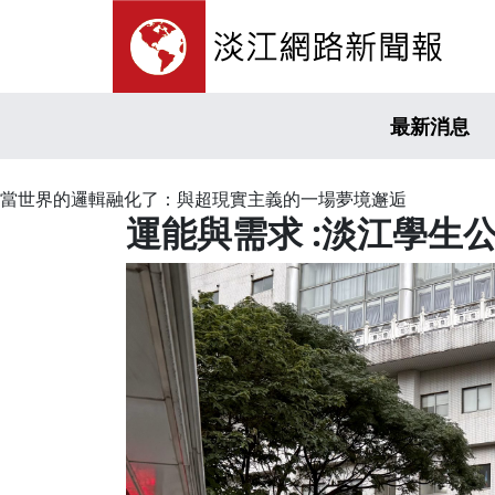
最新消息
當世界的邏輯融化了：與超現實主義的一場夢境邂逅
運能與需求 :淡江學生