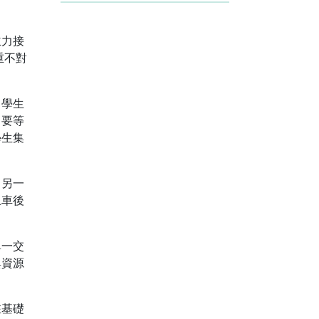
主力接
重不對
了學生
常要等
學生集
。另一
上車後
單一交
與資源
在基礎