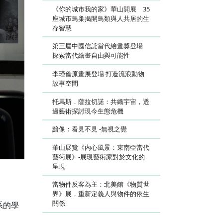
《你的城市我的家》華山開展 35
座城市鳥巢揭開鳥類與人共居的生
存智慧
第三屆中國信託當代繪畫獎登場
探索當代繪畫自由與可能性
李瑾倫原畫展登場 打造流浪動物
故事空間
托馬斯．薩拉切諾：共織宇宙，透
過藝術探討現今生態危機
黯像：看見不見 -無視之覺
華山展覽《內心風景：東南亞當代
藝術展》-展現藝術家對於文化的
呈現
當物件反客為主：北美館《物質世
界》展，重新定義人與物件的依生
關係
系的學