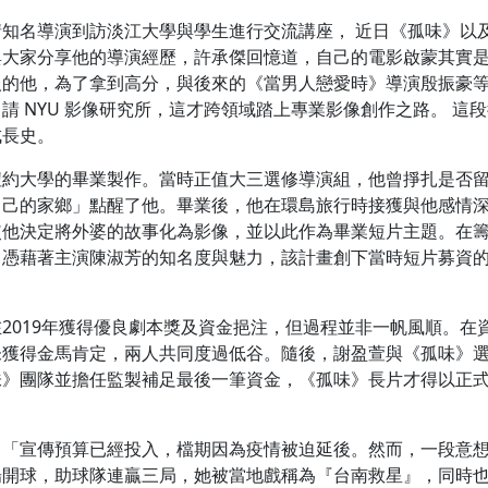
知名導演到訪淡江大學與學生進行交流講座， 近日《孤味》以
與大家分享他的導演經歷，許承傑回憶道，自己的電影啟蒙其實
人的他，為了拿到高分，與後來的《當男人戀愛時》導演殷振豪
 NYU 影像研究所，這才跨領域踏上專業影像創作之路。 這
成長史。
紐約大學的畢業製作。當時正值大三選修導演組，他曾掙扎是否
自己的家鄉」點醒了他。畢業後，他在環島旅行時接獲與他感情
使他決定將外婆的故事化為影像，並以此作為畢業短片主題。在
。憑藉著主演陳淑芳的知名度與魅力，該計畫創下當時短片募資
2019年獲得優良劇本獎及資金挹注，但過程並非一帆風順。在
未獲得金馬肯定，兩人共同度過低谷。隨後，謝盈萱與《孤味》
味》團隊並擔任監製補足最後一筆資金，《孤味》長片才得以正
：「宣傳預算已經投入，檔期因為疫情被迫延後。然而，一段意
場開球，助球隊連贏三局，她被當地戲稱為『台南救星』，同時