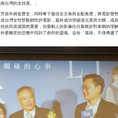
在南台灣的支持度。」
淑芳當年締造歷史，同時奪下最佳女主角與女配角獎，將電影聲
講述台灣女性堅毅韌性的電影，最終成功突破億元票房大關，成
，技術與資源固然重要，但最動人的影像往往紮根於對家鄉的理
在外婆離世的悲慟中找到了創作的靈魂。這份「孤味」不僅傳遞