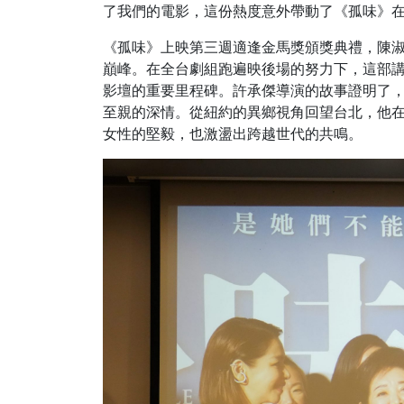
了我們的電影，這份熱度意外帶動了《孤味》
《孤味》上映第三週適逢金馬獎頒獎典禮，陳
巔峰。在全台劇組跑遍映後場的努力下，這部
影壇的重要里程碑。許承傑導演的故事證明了
至親的深情。從紐約的異鄉視角回望台北，他
女性的堅毅，也激盪出跨越世代的共鳴。