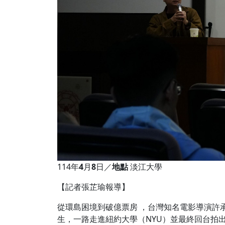
114年
4
月
8
日／
地點
淡江大學
【記者張芷瑜報導】
從環島困境到破億票房 ，台灣知名電影導演許
生，一路走進紐約大學（NYU）並最終回台拍