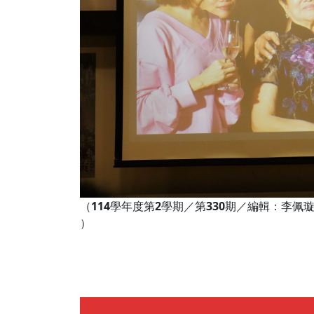
（
114
學年度第
2
學期／第
330
期／編輯：李佩
）