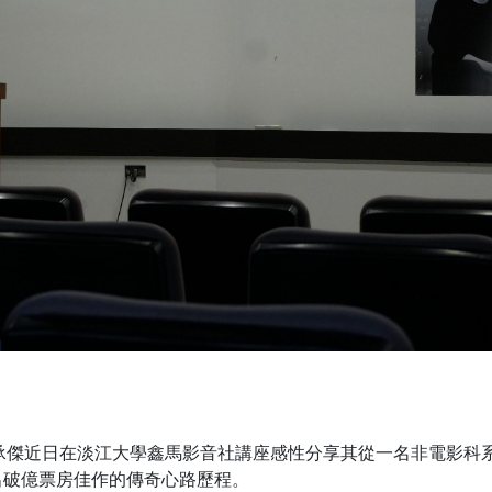
承傑近日在淡江大學鑫馬影音社講座感性分享其從一名非電影科
出破億票房佳作的傳奇心路歷程。