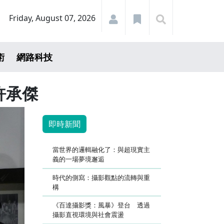
Friday, August 07, 2026
術
網路科技
許承傑
即時新聞
當世界的邏輯融化了：與超現實主
義的一場夢境邂逅
時代的側寫：攝影觀點的流轉與重
構
《百達攝影獎：風暴》登台 透過
攝影直視環境與社會震盪