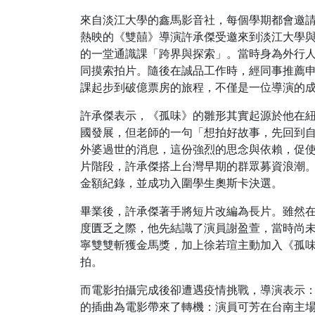
來自淡江大學的鑫馬影音社，每個學期都會邀請
熱映的《雙囍》導演許承傑受邀來到淡江大學
的一堂通識課「跨界與探索」。當時身為外行
同摸索拍片。隨後在誠品工作時，經同事推薦申請
課起步到破億票房的旅程，不僅是一位導演的
許承傑表示，《孤味》的雛形其實起源於他在
國發展，但老師的一句「想拍好故事，先回到
外婆過世的消息，這份強烈的思念與依賴，促
片階段，許承傑搭上台灣早期的群眾募資浪潮
金額紀錄，並成功入圍學生奧斯卡決選。
畢業後，許承傑著手將短片改編為長片。雖然在
度匱乏之際，他先結識了演員謝盈萱，當時尚
寧雙雙斬獲金馬獎，加上徐若瑄主動加入《孤
拍。
而電影拍攝完成後卻遭遇疫情挑戰，導演表示
的插曲為電影帶來了轉機：演員可芳在台南主