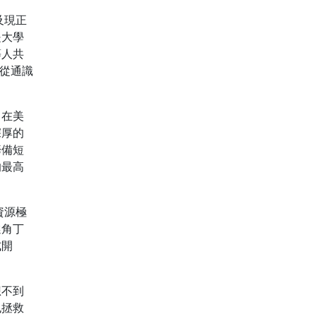
及現正
是大學
等人共
段從通識
留在美
深厚的
籌備短
的最高
資源極
選角丁
式開
想不到
也拯救