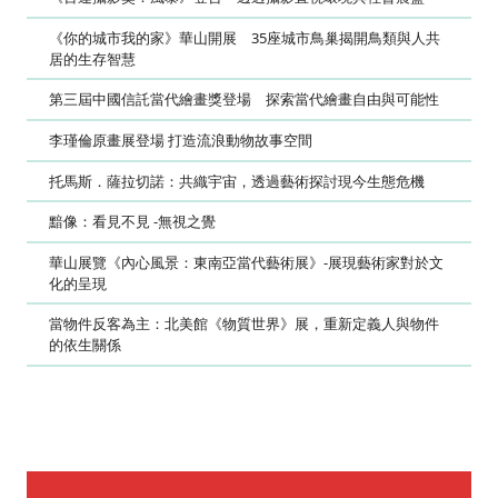
《你的城市我的家》華山開展 35座城市鳥巢揭開鳥類與人共
居的生存智慧
第三屆中國信託當代繪畫獎登場 探索當代繪畫自由與可能性
李瑾倫原畫展登場 打造流浪動物故事空間
托馬斯．薩拉切諾：共織宇宙，透過藝術探討現今生態危機
黯像：看見不見 -無視之覺
華山展覽《內心風景：東南亞當代藝術展》-展現藝術家對於文
化的呈現
當物件反客為主：北美館《物質世界》展，重新定義人與物件
的依生關係