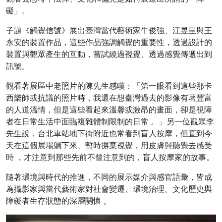
礙」。
​​子題《觸覺信號》展出臺灣當代藝術家牛俊強、江昱呈與王
永安的裝置作品，​這些作品強調觸覺的重要性，透過設計的
裝置與觀眾產生的互動，嘗試繞過視覺、透過感覺傳遞出到
訊號。
​​觀看著展區中老照片的陳先生感嘆：「第一眼看到這些那卡
西樂師或抗議的照片時，我還在想臺灣過去的影像有著豐富
的人道溫情，但是這些看起來溫馨或激昂的畫面，卻是視障
者在日常生活中面臨複雜體制限制的日常 。」另一位觀眾李
先生說，台北車站地下街附近也常看到盲人按摩，但直到今
天在這個展場躺下來、暫時摒棄視覺，用皮膚與聽覺去感受
時 ，才注意到那些先前不曾注意到的，盲人按摩家的故事。​
​​隨著環境與時代的推進，不同的展示媒介與感官語彙，皆成
為攝影家與當代藝術家對社會變遷、環境治理、文化歷史與
障礙者生存狀態的深層關懷 。​