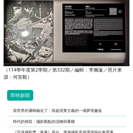
（114學年度第2學期／第332期／編輯：李佩璇／照片來
源：何宣毅）
即時新聞
當世界的邏輯融化了：與超現實主義的一場夢境邂逅
時代的側寫：攝影觀點的流轉與重構
《百達攝影獎：風暴》登台 透過攝影直視環境與社會震盪