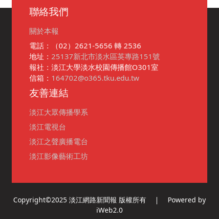
聯絡我們
關於本報
電話：（02）2621-5656 轉 2536
地址：
25137新北市淡水區英專路151號
報社：淡江大學淡水校園傳播館O301室
信箱：
164702@o365.tku.edu.tw
友善連結
淡江大眾傳播學系
淡江電視台
淡江之聲廣播電台
淡江影像藝術工坊
Copyright©2025 淡江網路新聞報 版權所有 | Powered by
iWeb2.0