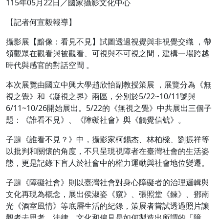
115年05月22日／國家攝影文化中心
【記者何宣毅報導】
​​​攝影展【黯像：看見不見】試圖透過視覺與非視覺交織 ，帶
領觀眾在觀看與被觀看、可視與不可視之間，建構一場跨越
時代與感官的對話空間 。 ​
​​本次展覽由國立中興大學趙欣怡副教授策展 ，​展覽分為《無
視之覺》和《凝視之界》兩區，分別於5/22~10/11號與
6/11~10/26開始展出。5/22的《無視之覺》中共展出三個子
題：《誰看不見》、《障礙社會》與《觸覺信號》。
​​子題《誰看不見？》中，攝影家柯錫杰、林柏樑、劉振祥等
以批判和關懷的角度，不只呈現視障者在臺灣社會的生活姿
態，更是記錄下盲人於社會中的權力運動與社會地位變遷。​
​​子題《障礙社會》則以臺灣社會對身心障礙者的治理邏輯與
文化再現為概念，展出侯淑姿《窺》、張照堂​《鍊》、鄧南
光《酒室風情》等底層生活的紀錄，策展者嘗試透過照片讓
觀者去思考，法律、文化和偏見是如何製造出所謂的「障